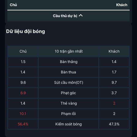
Chủ
Khách
Cầu thủ dự bị
Dữ liệu đội bóng
Chủ
10 trận gần nhất
Khách
1.5
Bàn thắng
1.4
1.4
Bàn thua
1.7
9.6
Sút cầu môn(OT)
9.7
6.9
Phạt góc
3.7
1.4
Thẻ vàng
2
10.1
Phạm lỗi
2
56.4%
Kiểm soát bóng
47.3%