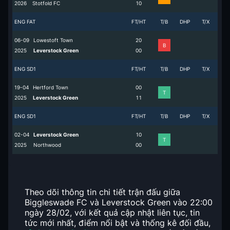
2026
Stotfold FC
1
0
ENG FAT
FT/HT
T/B
DHP
T/X
06-09
Lowestoft Town
2
0
B
2025
Leverstock Green
0
0
ENG SD1
FT/HT
T/B
DHP
T/X
19-04
Hertford Town
0
0
T
2025
Leverstock Green
1
1
ENG SD1
FT/HT
T/B
DHP
T/X
02-04
Leverstock Green
1
0
T
2025
Northwood
0
0
Theo dõi thông tin chi tiết trận đấu giữa
Biggleswade FC và Leverstock Green vào 22:00
ngày 28/02, với kết quả cập nhật liên tục, tin
tức mới nhất, điểm nổi bật và thống kê đối đầu,