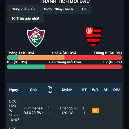
THÀNH TÍCH ĐỐI ĐẦU
Cùng giải đấu
Giống Nhà/Khách
HT
10
Trận gần nhất
Thắng
1
(
10.0
%)
Hoà
4
(
40.0
%)
Thắng
5
(
50.0
%)
0.8
(
33.3
%)
Bàn thắng mỗi trận
1.7
(
66.7
%)
Tỷ
Ngày
Chủ
Khách
HT
W/L
AH
O/U
số
BCC
U20
Fluminense
1
-
Flamengo RJ
0
-
W
H
RJ U20 (W)
1
U20 (W)
1
2025-
10-06
BCC