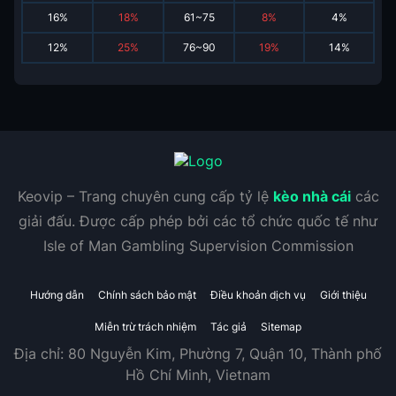
16
%
18
%
61~75
8
%
4
%
12
%
25
%
76~90
19
%
14
%
Keovip – Trang chuyên cung cấp tỷ lệ
kèo nhà cái
các
giải đấu. Được cấp phép bởi các tổ chức quốc tế như
Isle of Man Gambling Supervision Commission
Hướng dẫn
Chính sách bảo mật
Điều khoản dịch vụ
Giới thiệu
Miễn trừ trách nhiệm
Tác giả
Sitemap
Địa chỉ:
80 Nguyễn Kim, Phường 7, Quận 10, Thành phố
Hồ Chí Minh, Vietnam