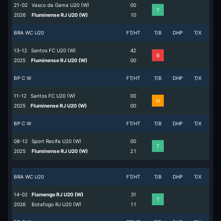
21-02
Vasco da Gama U20 (W)
0
0
T
2026
Fluminense RJ U20 (W)
1
0
BRA WC U20
FT/HT
T/B
DHP
T/X
13-12
Santos FC U20 (W)
4
2
B
2025
Fluminense RJ U20 (W)
0
0
BP C W
FT/HT
T/B
DHP
T/X
11-12
Santos FC U20 (W)
0
0
H
2025
Fluminense RJ U20 (W)
0
0
BP C W
FT/HT
T/B
DHP
T/X
08-12
Sport Recife U20 (W)
0
0
T
2025
Fluminense RJ U20 (W)
2
1
BRA WC U20
FT/HT
T/B
DHP
T/X
14-02
Flamengo RJ U20 (W)
3
1
T
2026
Botafogo RJ U20 (W)
1
1