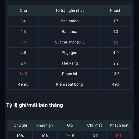
Chủ
10 trận gần nhất
Khách
1.4
Bàn thắng
1.7
1.5
Bàn thua
1.3
8.4
Sút cầu môn(OT)
7.3
4.8
Phạt góc
4.9
2.4
Thẻ vàng
2.2
14.5
Phạm lỗi
13.5
49.9%
Kiểm soát bóng
49%
Tỷ lệ ghi/mất bàn thắng
Chủ ghi
Khách ghi
Giờ
Chủ mất
Khách mất
10
%
10
%
1~15
10
%
19
%