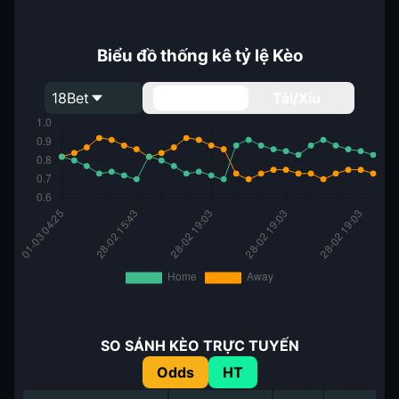
Biểu đồ thống kê tỷ lệ Kèo
18Bet
Handicap
Tài/Xỉu
SO SÁNH KÈO TRỰC TUYẾN
Odds
HT