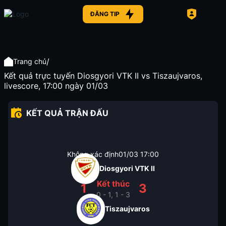
ĐĂNG TIP
/
Trang chủ
Kết quả trực tuyến Diosgyori VTK II vs Tiszaujvaros,
livescore, 17:00 ngày 01/03
KẾT QUẢ TRẬN ĐẤU
Không xác định
01/03
17:00
Diosgyori VTK II
Kết thúc
1
3
0 - 1, 1 - 3
Tiszaujvaros