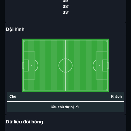
39'
38'
33'
Đội hình
Chủ
Khách
Cầu thủ dự bị
Dữ liệu đội bóng