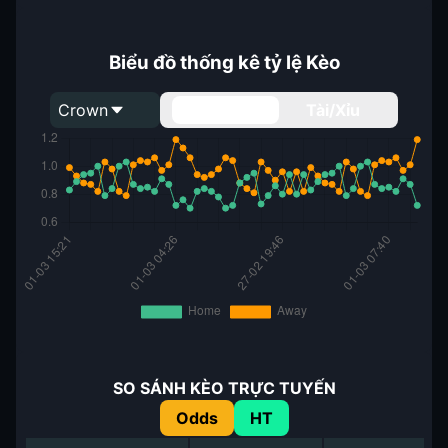
Biểu đồ thống kê tỷ lệ Kèo
Crown
Handicap
Tài/Xỉu
SO SÁNH KÈO TRỰC TUYẾN
Odds
HT