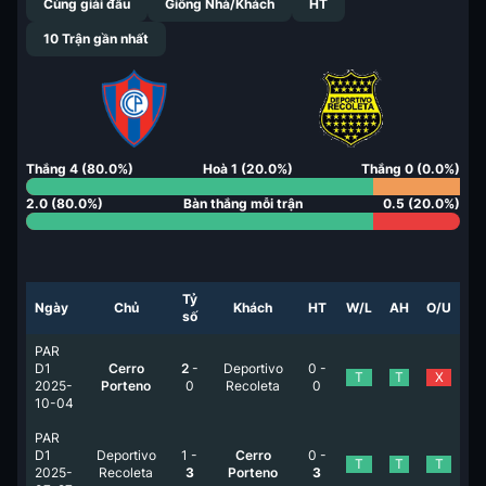
Cùng giải đấu
Giống Nhà/Khách
HT
10
Trận gần nhất
Thắng
4
(
80.0
%)
Hoà
1
(
20.0
%)
Thắng
0
(
0.0
%)
2.0
(
80.0
%)
Bàn thắng mỗi trận
0.5
(
20.0
%)
Tỷ
Ngày
Chủ
Khách
HT
W/L
AH
O/U
số
PAR
D1
Cerro
2
-
Deportivo
0
-
T
T
X
2025-
Porteno
0
Recoleta
0
10-04
PAR
D1
Deportivo
1
-
Cerro
0
-
T
T
T
2025-
Recoleta
3
Porteno
3