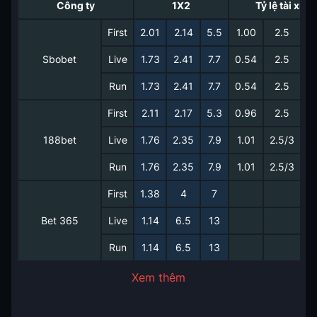
Công ty
1X2
Tỷ lệ tài xỉu
First
2.01
2.14
5.5
1.00
2.5
0
Sbobet
Live
1.73
2.41
7.7
0.54
2.5
1
Run
1.73
2.41
7.7
0.54
2.5
1
First
2.11
2.17
5.3
0.96
2.5
0
188bet
Live
1.76
2.35
7.9
1.01
2.5/3
0
Run
1.76
2.35
7.9
1.01
2.5/3
0
First
1.38
4
7
Bet 365
Live
1.14
6.5
13
Run
1.14
6.5
13
Xem thêm