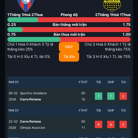
1
Thắng
1
Hoà
2
Thua
Phong độ
2
Thắng
1
Hoà
1
Thua
0.25
Bàn thắng mỗi trận
1.75
0.75
Bàn thua mỗi trận
1.00
Chủ
1
Hoà
0
Khách
3
Tỷ lệ
Chủ
3
Hoà
0
Khách
1
Tỷ lệ
HDP
thắng kèo
25
%
thắng kèo
75
%
Tài
0
H
0
Xỉu
4
TL tài
0
%
Tài Xỉu
Tài
3
H
0
Xỉu
1
TL tài
75
%
PAR D1
FT/HT
T/B
DHP
T/X
26-02
Sportivo Ameliano
0
0
T
T
X
2026
Cerro Porteno
1
0
PAR D1
FT/HT
T/B
DHP
T/X
22-02
Cerro Porteno
0
0
B
B
X
2026
Olimpia Asuncion
1
1