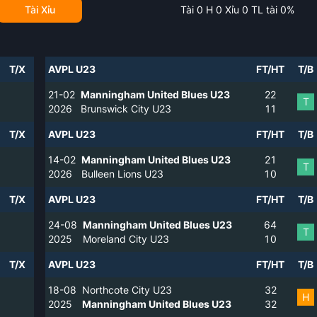
Tài Xỉu
Tài
0
H
0
Xỉu
0
TL tài
0
%
T/X
AVPL U23
FT/HT
T/B
21-02
Manningham United Blues U23
2
2
T
2026
Brunswick City U23
1
1
T/X
AVPL U23
FT/HT
T/B
14-02
Manningham United Blues U23
2
1
T
2026
Bulleen Lions U23
1
0
T/X
AVPL U23
FT/HT
T/B
24-08
Manningham United Blues U23
6
4
T
2025
Moreland City U23
1
0
T/X
AVPL U23
FT/HT
T/B
18-08
Northcote City U23
3
2
H
2025
Manningham United Blues U23
3
2