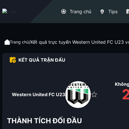
Trang chủ
Tips
/
Kết quả trực tuyến Western United FC U23 v
Trang chủ
KẾT QUẢ TRẬN ĐẤU
Không
Western United FC U23
THÀNH TÍCH ĐỐI ĐẦU