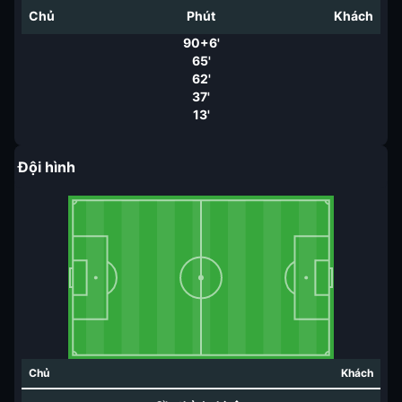
Chủ
Phút
Khách
90+6'
65'
62'
37'
13'
Đội hình
Chủ
Khách