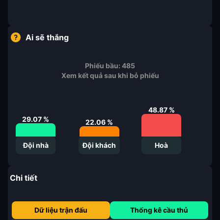
Ai sẽ thắng
Phiếu bầu:
485
Xem kết quả sau khi bỏ phiếu
48.87
%
29.07
%
22.06
%
Đội nhà
Đội khách
Hoà
Chi tiết
Dữ liệu trận đấu
Thống kê cầu thủ