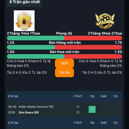
4
Trận gần nhất
2
Thắng
1
Hoà
1
Thua
Phong độ
2
Thắng
0
Hoà
2
Thua
1.25
Bàn thắng mỗi trận
1.75
1.50
Bàn thua mỗi trận
1.50
Chủ
0
Hoà
0
Khách
0
Tỷ lệ
Chủ
0
Hoà
0
Khách
0
Tỷ lệ
HDP
thắng kèo
0
%
thắng kèo
0
%
Tài
0
H
0
Xỉu
0
TL tài
0
%
Tài Xỉu
Tài
0
H
0
Xỉu
0
TL tài
0
%
ETH WL
FT/HT
T/B
DHP
T/X
26-02
Addis Ababa Ketema (W)
1
1
T
2026
Dire Dawa (W)
2
1
ETH WL
FT/HT
T/B
DHP
T/X