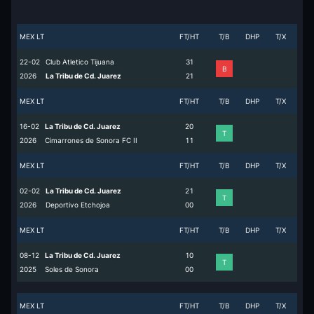
MEX LT
FT/HT
T/B
DHP
T/X
22-02
Club Atletico Tijuana
3
1
B
2026
La Tribu de Cd. Juarez
2
1
MEX LT
FT/HT
T/B
DHP
T/X
16-02
La Tribu de Cd. Juarez
2
0
T
2026
Cimarrones de Sonora FC II
1
1
MEX LT
FT/HT
T/B
DHP
T/X
02-02
La Tribu de Cd. Juarez
2
1
T
2026
Deportivo Etchojoa
0
0
MEX LT
FT/HT
T/B
DHP
T/X
08-12
La Tribu de Cd. Juarez
1
0
T
2025
Soles de Sonora
0
0
MEX LT
FT/HT
T/B
DHP
T/X