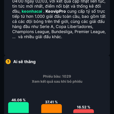
04:00 ngày 02/03, với kết quả cập nhật liên tục,
tin tức mới nhất, điểm nổi bật và thống kê đối
đầu,
keonhacai
.
KeovipPro
cung cấp tỷ số trực
tiếp từ hơn 1.000 giải đấu toàn cầu, bao gồm tất
cả các đội bóng trên thế giới, cùng các giải đấu
hàng đầu như Serie A, Copa Libertadores,
Champions League, Bundesliga, Premier League,
… và nhiều giải đấu khác.
Ai sẽ thắng
Phiếu bầu:
1029
Xem kết quả sau khi bỏ phiếu
46.06
%
37.41
%
16.52
%