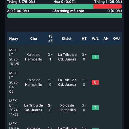
Thắng
3
(
75.0
%)
Hoà
0
(
0.0
%)
Thắng
1
(
25.0
%)
2.0
(
100.0
%)
Bàn thắng mỗi trận
0
(
0.0
%)
Tỷ
Ngày
Chủ
Khách
HT
W/L
AH
O/U
số
MEX
LT
Xolos de
0
-
La Tribu de
0
-
T
2025-
Hermosillo
1
Cd. Juarez
0
10-25
MEX
LT
Xolos de
2
-
La Tribu de
1
-
2025-
B
Hermosillo
0
Cd. Juarez
0
04-
05
MEX
LT
La Tribu de
2
-
Xolos de
0
-
T
2024-
Cd. Juarez
0
Hermosillo
0
11-25
MEX
LPS A
Xolos de
1
-
La Tribu de
1
-