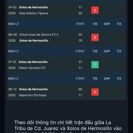
14-02
Xolos de Hermosillo
1
1
B
2026
Club Atletico Tijuana
2
0
MEX LT
FT/HT
T/B
DHP
T/X
06-02
Cimarrones de Sonora FC II
2
0
B
2026
Xolos de Hermosillo
1
0
MEX LT
FT/HT
T/B
DHP
T/X
31-01
Xolos de Hermosillo
2
1
T
2026
Obson Dynamo FC
1
1
MEX LT
FT/HT
T/B
DHP
T/X
06-12
Xolos de Hermosillo
0
0
B
2025
Deportivo Etchojoa
1
1
Theo dõi thông tin chi tiết trận đấu giữa La
Tribu de Cd. Juarez và Xolos de Hermosillo vào