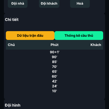
Đội nhà
Đội khách
Hoà
Chi tiết
Dữ liệu trận đấu
Thống kê cầu thủ
Chủ
Phút
Khách
90+1'
90'
85'
70'
65'
60'
42'
24'
10'
Đội hình