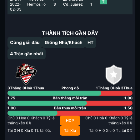
T
2022-
Hermosillo
3
Cd. Juarez
1
02-05
THÀNH TÍCH GẦN ĐÂY
Cùng giải đấu
Giống Nhà/Khách
HT
4
Trận gần nhất
3
Thắng
0
Hoà
1
Thua
Phong độ
1
Thắng
0
Hoà
3
Thua
1.75
Bàn thắng mỗi trận
1.00
1.00
Bàn thua mỗi trận
1.50
Chủ
0
Hoà
0
Khách
0
Tỷ lệ
Chủ
0
Hoà
0
Khách
0
Tỷ lệ
HDP
thắng kèo
0
%
thắng kèo
0
%
Tài
0
H
0
Xỉu
0
TL tài
0
%
Tài Xỉu
Tài
0
H
0
Xỉu
0
TL tài
0
%