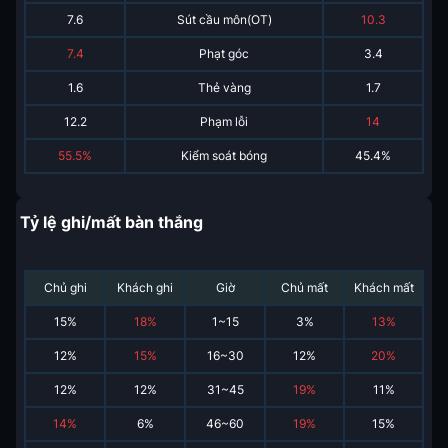
7.6
Sút cầu môn(OT)
10.3
7.4
Phạt góc
3.4
1.6
Thẻ vàng
1.7
12.2
Phạm lỗi
14
55.5%
Kiểm soát bóng
45.4%
Tỷ lệ ghi/mất bàn thắng
Chủ ghi
Khách ghi
Giờ
Chủ mất
Khách mất
15
%
18
%
1~15
3
%
13
%
12
%
15
%
16~30
12
%
20
%
12
%
12
%
31~45
19
%
11
%
14
%
6
%
46~60
19
%
15
%