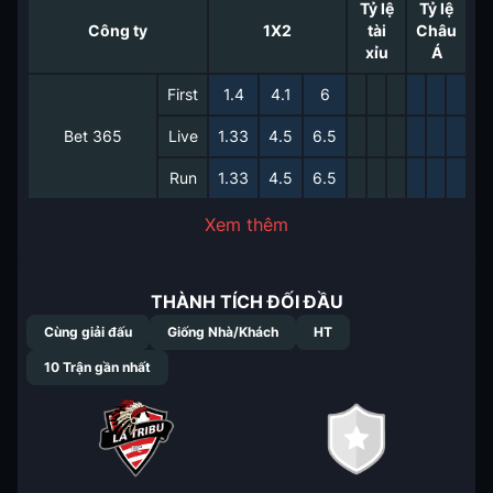
Tỷ lệ
Tỷ lệ
Công ty
1X2
tài
Châu
xỉu
Á
First
1.4
4.1
6
Bet 365
Live
1.33
4.5
6.5
Run
1.33
4.5
6.5
Xem thêm
THÀNH TÍCH ĐỐI ĐẦU
Cùng giải đấu
Giống Nhà/Khách
HT
10
Trận gần nhất