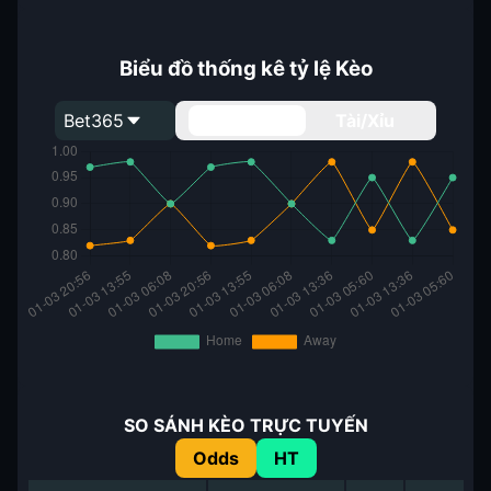
Biểu đồ thống kê tỷ lệ Kèo
Bet365
Handicap
Tài/Xỉu
SO SÁNH KÈO TRỰC TUYẾN
Odds
HT