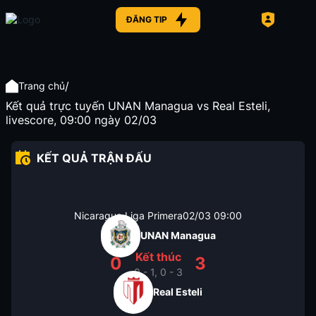
ĐĂNG TIP
/
Trang chủ
Kết quả trực tuyến UNAN Managua vs Real Esteli,
livescore, 09:00 ngày 02/03
KẾT QUẢ TRẬN ĐẤU
Nicaragua Liga Primera
02/03
09:00
UNAN Managua
Kết thúc
0
3
0 - 1, 0 - 3
Real Esteli