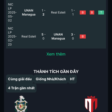
NIC
LP
UNAN
1
-
1
-
2025-
Real Esteli
B
B
T
Managua
2
1
05-
02
NIC
LP
5
-
UNAN
3
-
2025-
Real Esteli
B
0
Managua
0
02-
23
Xem thêm
THÀNH TÍCH GẦN ĐÂY
Cùng giải đấu
Giống Nhà/Khách
HT
4
Trận gần nhất