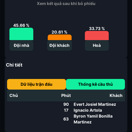
Xem kết quả sau khi bỏ phiếu
45.66
%
33.73
%
20.61
%
Đội nhà
Đội khách
Hoà
Chi tiết
Dữ liệu trận đấu
Thống kê cầu thủ
Chủ
Phút
Khách
90
Evert Josiel Martinez
17
Ignacio Artola
Byron Yamil Bonilla
63
Martinez