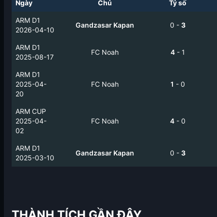
Ngày
Chủ
Tỷ số
ARM D1
Gandzasar Kapan
0
-
3
2026-04-10
ARM D1
FC Noah
4
-
1
2025-08-17
ARM D1
2025-04-
FC Noah
1
-
0
20
ARM CUP
2025-04-
FC Noah
4
-
0
02
ARM D1
Gandzasar Kapan
0
-
3
2025-03-10
THÀNH TÍCH GẦN ĐÂY