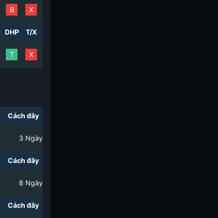
B
X
DHP
T/X
T
X
Cách đây
3
Ngày
Cách đây
8
Ngày
Cách đây