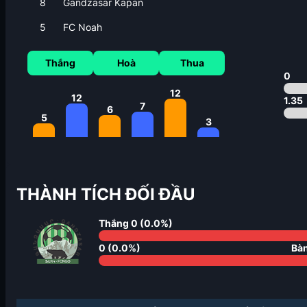
8
Gandzasar Kapan
5
FC Noah
Thắng
Hoà
Thua
0
12
12
1.35
7
6
5
3
THÀNH TÍCH ĐỐI ĐẦU
Thắng
0
(
0.0
%)
0
(
0.0
%)
Bàn