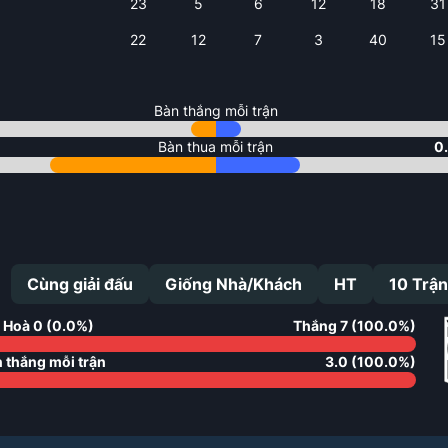
23
5
6
12
18
31
22
12
7
3
40
15
Bàn thắng mỗi trận
Bàn thua mỗi trận
0
Cùng giải đấu
Giống Nhà/Khách
HT
10
Trận
Hoà
0
(
0.0
%)
Thắng
7
(
100.0
%)
 thắng mỗi trận
3.0
(
100.0
%)