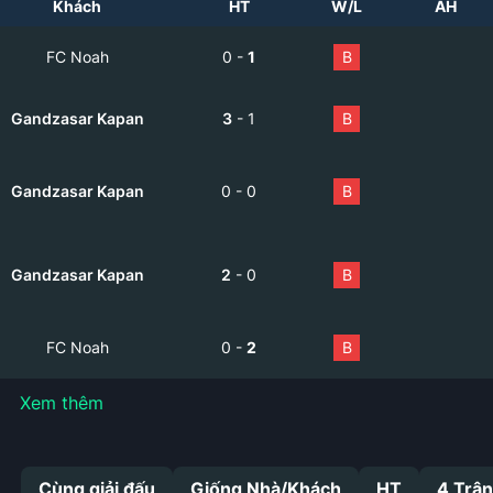
Khách
HT
W/L
AH
FC Noah
0
-
1
B
Gandzasar Kapan
3
-
1
B
Gandzasar Kapan
0
-
0
B
Gandzasar Kapan
2
-
0
B
FC Noah
0
-
2
B
Xem thêm
Cùng giải đấu
Giống Nhà/Khách
HT
4
Trận