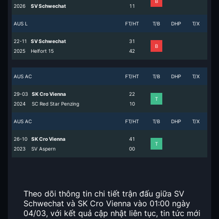
B
2026
SV Schwechat
1
1
AUS L
FT/HT
T/B
DHP
T/X
22-11
SV Schwechat
3
1
B
2025
Helfort 15
4
2
AUS AC
FT/HT
T/B
DHP
T/X
29-03
SK Cro Vienna
2
2
T
2024
SC Red Star Penzing
1
0
AUS AC
FT/HT
T/B
DHP
T/X
26-10
SK Cro Vienna
4
1
T
2023
SV Aspern
0
0
Theo dõi thông tin chi tiết trận đấu giữa SV
Schwechat và SK Cro Vienna vào 01:00 ngày
04/03, với kết quả cập nhật liên tục, tin tức mới