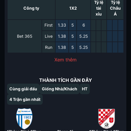
Tỷ lệ
Tỷ lệ
Công ty
1X2
tài
Châu
xỉu
Á
First
1.33
5
6
Bet 365
Live
1.38
5
5.25
Run
1.38
5
5.25
Xem thêm
THÀNH TÍCH GẦN ĐÂY
Cùng giải đấu
Giống Nhà/Khách
HT
4
Trận gần nhất