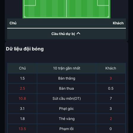
Chủ
Khách
Cầu thủ dự bị
Dữ liệu đội bóng
Chủ
10 trận gần nhất
Khách
1.5
Bàn thắng
3
2.5
Bàn thua
0.5
10.8
Sút cầu môn(OT)
7
3.1
Phạt góc
3
1.8
Thẻ vàng
2
13.5
Phạm lỗi
0