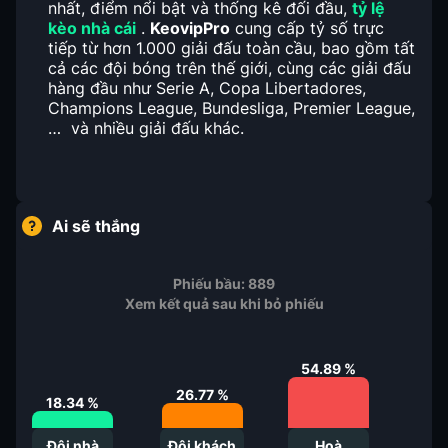
nhất, điểm nổi bật và thống kê đối đầu,
tỷ lệ
kèo nhà cái
.
KeovipPro
cung cấp tỷ số trực
tiếp từ hơn 1.000 giải đấu toàn cầu, bao gồm tất
cả các đội bóng trên thế giới, cùng các giải đấu
hàng đầu như Serie A, Copa Libertadores,
Champions League, Bundesliga, Premier League,
… và nhiều giải đấu khác.
Ai sẽ thắng
Phiếu bầu:
889
Xem kết quả sau khi bỏ phiếu
54.89
%
26.77
%
18.34
%
Đội nhà
Đội khách
Hoà