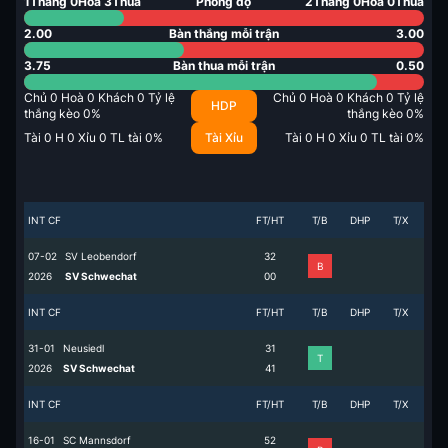
1
Thắng
0
Hoà
3
Thua
Phong độ
2
Thắng
0
Hoà
0
Thua
2.00
Bàn thắng mỗi trận
3.00
3.75
Bàn thua mỗi trận
0.50
Chủ
0
Hoà
0
Khách
0
Tỷ lệ
Chủ
0
Hoà
0
Khách
0
Tỷ lệ
HDP
thắng kèo
0
%
thắng kèo
0
%
Tài
0
H
0
Xỉu
0
TL tài
0
%
Tài Xỉu
Tài
0
H
0
Xỉu
0
TL tài
0
%
INT CF
FT/HT
T/B
DHP
T/X
07-02
SV Leobendorf
3
2
B
2026
SV Schwechat
0
0
INT CF
FT/HT
T/B
DHP
T/X
31-01
Neusiedl
3
1
T
2026
SV Schwechat
4
1
INT CF
FT/HT
T/B
DHP
T/X
16-01
SC Mannsdorf
5
2