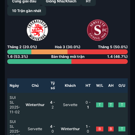
Cùng giải đấu
Giống Nhà/Khách
HT
10
Trận gần nhất
Thắng
2
(
20.0
%)
Hoà
3
(
30.0
%)
Thắng
5
(
50.0
%)
1.6
(
53.3
%)
Bàn thắng mỗi trận
1.4
(
46.7
%)
Tỷ
Ngày
Chủ
Khách
HT
W/L
AH
O/U
số
SUI
SL
4
-
0
-
Winterthur
Servette
T
T
T
2025-
2
1
11-02
SUI
SL
4
-
1
-
Servette
Winterthur
B
B
T
2025-
0
0