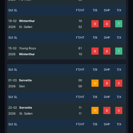
SUI SL
FT/HT
T/B
DHP
T/X
19-02
Winterthur
1
0
B
B
T
2026
St. Gallen
5
2
SUI SL
FT/HT
T/B
DHP
T/X
15-02
Young Boys
6
1
B
B
T
2026
Winterthur
1
0
SUI SL
FT/HT
T/B
DHP
T/X
01-03
Servette
0
0
H
B
X
2026
Sion
0
0
SUI SL
FT/HT
T/B
DHP
T/X
22-02
Servette
1
1
H
B
X
2026
St. Gallen
1
1
SUI SL
FT/HT
T/B
DHP
T/X