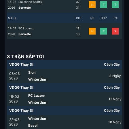
15-02
Lausanne Sports
3
2
H
T
T
2026
Servette
3
1
SUI SL
FT/HT
T/B
DHP
T/X
12-02
FC Lugano
1
1
H
T
X
2026
Servette
1
0
3 TRẬN SẮP TỚI
VĐQG Thụy Sĩ
Cách đây
Sion
08-03
3
Ngày
2026
Winterthur
VĐQG Thụy Sĩ
Cách đây
FC Luzern
15-03
11
Ngày
2026
Winterthur
VĐQG Thụy Sĩ
Cách đây
Winterthur
22-03
18
Ngày
2026
Basel