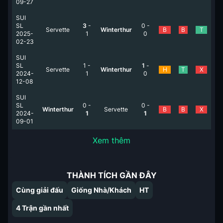
09-27
SUI
SL
3
-
0
-
Servette
Winterthur
B
B
T
2025-
1
0
02-23
SUI
SL
1
-
1
-
Servette
Winterthur
H
T
X
2024-
1
0
12-08
SUI
SL
0
-
0
-
Winterthur
Servette
B
B
X
2024-
1
1
09-01
Xem thêm
THÀNH TÍCH GẦN ĐÂY
Cùng giải đấu
Giống Nhà/Khách
HT
4
Trận gần nhất