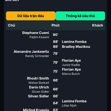
Dữ liệu trận đấu
Thống kê cầu thủ
Chủ
Phút
Khách
Stephane Cueni
90'
Pajtim Kasami
88'
Lamine Fomba
86'
Bradley Mazikou
Alexandre Jankewitz
79'
Randy Schneider
Florian Aye
79'
Junior Kadile
Florian Aye
75'
Marco Burch
Rhodri Smith
66'
Nishan Burkart
Dario Ulrich
66'
Silvan Sidler
Silvan Sidler
66'
Lamine Fomba
64'
Lilian Njoh
Mirlind Kryeziu
63'