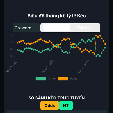
Biểu đồ thống kê tỷ lệ Kèo
Crown
Handicap
Tài/Xỉu
SO SÁNH KÈO TRỰC TUYẾN
Odds
HT