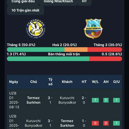
Cùng giải đấu
Giống Nhà/Khách
HT
10
Trận gần nhất
Thắng
5
(
50.0
%)
Hoà
2
(
20.0
%)
Thắng
3
(
30.0
%)
1.3
(
71.4
%)
Bàn thắng mỗi trận
0.5
(
28.6
%)
Tỷ
Ngày
Chủ
Khách
HT
W/L
AH
O/U
số
UZB
D1
Termez
3
-
Kuruvchi
2
-
T
T
T
2025-
Surkhon
1
Bunyodkor
0
08-13
UZB
D1
Kuruvchi
3
-
Termez
1
-
B
B
T
2025-
Bunyodkor
1
Surkhon
0