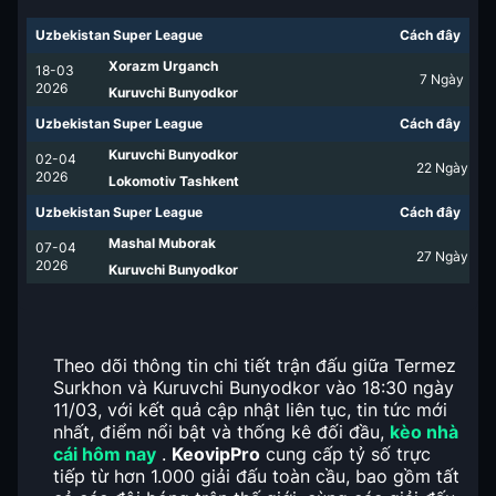
Uzbekistan Super League
Cách đây
Xorazm Urganch
18-03
7
Ngày
2026
Kuruvchi Bunyodkor
Uzbekistan Super League
Cách đây
Kuruvchi Bunyodkor
02-04
22
Ngày
2026
Lokomotiv Tashkent
Uzbekistan Super League
Cách đây
Mashal Muborak
07-04
27
Ngày
2026
Kuruvchi Bunyodkor
Theo dõi thông tin chi tiết trận đấu giữa Termez
Surkhon và Kuruvchi Bunyodkor vào 18:30 ngày
11/03, với kết quả cập nhật liên tục, tin tức mới
nhất, điểm nổi bật và thống kê đối đầu,
kèo nhà
cái hôm nay
.
KeovipPro
cung cấp tỷ số trực
tiếp từ hơn 1.000 giải đấu toàn cầu, bao gồm tất