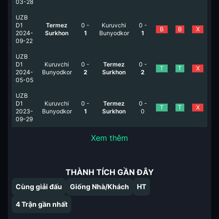
03-28
UZB
D1
Termez
0
-
Kuruvchi
0
-
B
B
X
2024-
Surkhon
1
Bunyodkor
1
09-22
UZB
D1
Kuruvchi
0
-
Termez
0
-
T
T
X
2024-
Bunyodkor
2
Surkhon
2
05-05
UZB
D1
Kuruvchi
0
-
Termez
0
-
T
T
X
2023-
Bunyodkor
1
Surkhon
0
09-29
Xem thêm
THÀNH TÍCH GẦN ĐÂY
Cùng giải đấu
Giống Nhà/Khách
HT
4
Trận gần nhất