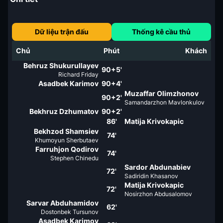
Dữ liệu trận đấu
Thống kê cầu thủ
Chủ
Phút
Khách
Behruz Shukurullayev
90+5'
Richard Friday
Asadbek Karimov
90+4'
Muzaffar Olimzhonov
90+2'
Samandarzhon Mavlonkulov
Bekhruz Dzhumatov
90+2'
86'
Matija Krivokapic
Bekhzod Shamsiev
74'
Khumoyun Sherbutaev
Farruhjon Qodirov
74'
Stephen Chinedu
Sardor Abdunabiev
72'
Sadiridin Khasanov
Matija Krivokapic
72'
Nosirzhon Abdusalomov
Sarvar Abduhamidov
62'
Dostonbek Tursunov
Asadbek Karimov