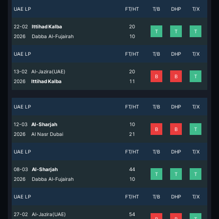
UAE LP
FT/HT
T/B
DHP
T/X
22-02
Ittihad Kalba
2
0
T
T
T
2026
Dabba Al-Fujairah
1
0
UAE LP
FT/HT
T/B
DHP
T/X
13-02
Al-Jazira(UAE)
2
0
B
B
T
2026
Ittihad Kalba
1
1
UAE LP
FT/HT
T/B
DHP
T/X
12-03
Al-Sharjah
1
0
B
B
T
2026
Al Nasr Dubai
2
1
UAE LP
FT/HT
T/B
DHP
T/X
08-03
Al-Sharjah
4
4
T
T
T
2026
Dabba Al-Fujairah
1
0
UAE LP
FT/HT
T/B
DHP
T/X
27-02
Al-Jazira(UAE)
5
4