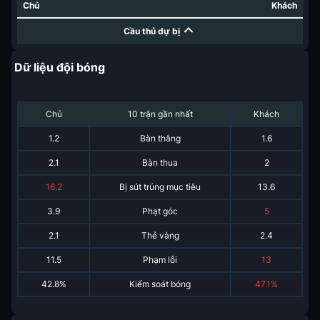
Chủ
Khách
Cầu thủ dự bị
Dữ liệu đội bóng
Chủ
10 trận gần nhất
Khách
1.2
Bàn thắng
1.6
2.1
Bàn thua
2
16.2
Bị sút trúng mục tiêu
13.6
3.9
Phạt góc
5
2.1
Thẻ vàng
2.4
11.5
Phạm lỗi
13
42.8%
Kiểm soát bóng
47.1%