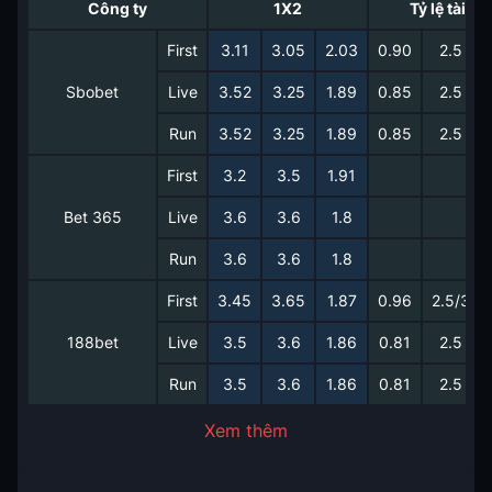
Công ty
1X2
Tỷ lệ tài xỉu
First
3.11
3.05
2.03
0.90
2.5
Sbobet
Live
3.52
3.25
1.89
0.85
2.5
Run
3.52
3.25
1.89
0.85
2.5
First
3.2
3.5
1.91
Bet 365
Live
3.6
3.6
1.8
Run
3.6
3.6
1.8
First
3.45
3.65
1.87
0.96
2.5/3
188bet
Live
3.5
3.6
1.86
0.81
2.5
Run
3.5
3.6
1.86
0.81
2.5
Xem thêm