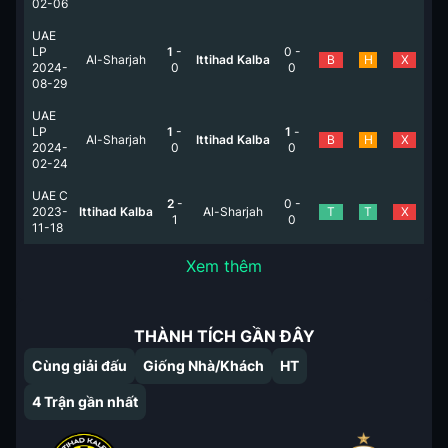
02-06
UAE
LP
1
-
0
-
Al-Sharjah
Ittihad Kalba
B
H
X
2024-
0
0
08-29
UAE
LP
1
-
1
-
Al-Sharjah
Ittihad Kalba
B
H
X
2024-
0
0
02-24
UAE C
2
-
0
-
2023-
Ittihad Kalba
Al-Sharjah
T
T
X
1
0
11-18
Xem thêm
THÀNH TÍCH GẦN ĐÂY
Cùng giải đấu
Giống Nhà/Khách
HT
4
Trận gần nhất