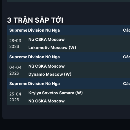
3 TRẬN SẮP TỚI
Supreme Division Nữ Nga
Các
Nữ CSKA Moscow
28-03
2026
Lokomotiv Moscow (W)
Supreme Division Nữ Nga
Các
Nữ CSKA Moscow
04-04
2026
Dynamo Moscow (W)
Supreme Division Nữ Nga
Các
Krylya Sovetov Samara (W)
25-04
2026
Nữ CSKA Moscow