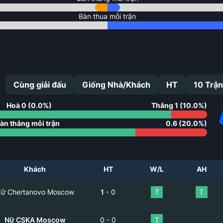
Bàn thua mỗi trận
Cùng giải đấu
Giống Nhà/Khách
HT
10
Trận
Hoà
0
(
0.0
%)
Thắng
1
(
10.0
%)
àn thắng mỗi trận
0.6
(
20.0
%)
Khách
HT
W/L
AH
ữ Chertanovo Moscow
1
-
0
T
T
Nữ CSKA Moscow
0
-
0
T