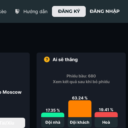
kèo
Hướng dẫn
ĐĂNG KÝ
ĐĂNG NHẬP
Ai sẽ thắng
Phiếu bầu:
680
Xem kết quả sau khi bỏ phiếu
o Moscow
63.24
%
19.41
%
17.35
%
Đội nhà
Đội khách
Hoà
Tài/Xỉu