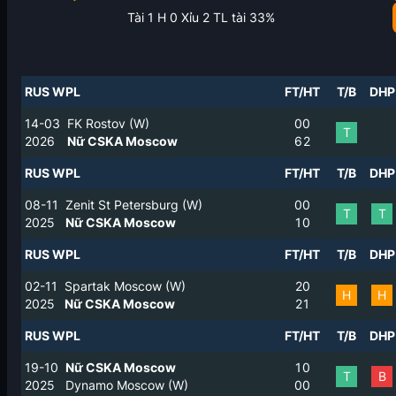
Tài
1
H
0
Xỉu
2
TL tài
33
%
RUS WPL
FT/HT
T/B
DHP
14-03
FK Rostov (W)
0
0
T
2026
Nữ CSKA Moscow
6
2
RUS WPL
FT/HT
T/B
DHP
08-11
Zenit St Petersburg (W)
0
0
T
T
2025
Nữ CSKA Moscow
1
0
RUS WPL
FT/HT
T/B
DHP
02-11
Spartak Moscow (W)
2
0
H
H
2025
Nữ CSKA Moscow
2
1
RUS WPL
FT/HT
T/B
DHP
19-10
Nữ CSKA Moscow
1
0
T
B
2025
Dynamo Moscow (W)
0
0