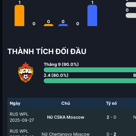
1
1
0
0
0
0
0
THÀNH TÍCH ĐỐI ĐẦU
Thắng
9
(
90.0
%)
2.4
(
80.0
%)
B
Ngày
Chủ
Tỷ số
RUS WPL
Nữ CSKA Moscow
2
-
0
N
2025-09-27
RUS WPL
Nữ Chertanovo Moscow
0
-
2