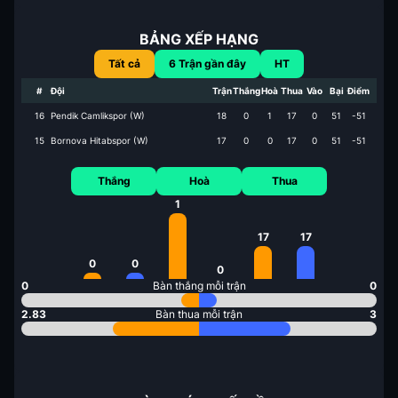
BẢNG XẾP HẠNG
Tất cả
6
Trận gần đây
HT
#
Đội
Trận
Thắng
Hoà
Thua
Vào
Bại
Điểm
16
Pendik Camlikspor (W)
18
0
1
17
0
51
-51
15
Bornova Hitabspor (W)
17
0
0
17
0
51
-51
Thắng
Hoà
Thua
1
17
17
0
0
0
0
Bàn thắng mỗi trận
0
2.83
Bàn thua mỗi trận
3