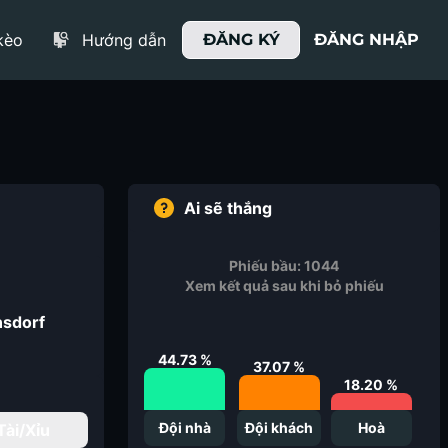
kèo
Hướng dẫn
ĐĂNG KÝ
ĐĂNG NHẬP
Ai sẽ thắng
Phiếu bầu:
1044
Xem kết quả sau khi bỏ phiếu
nsdorf
44.73
%
37.07
%
18.20
%
Đội nhà
Đội khách
Hoà
Tài/Xỉu