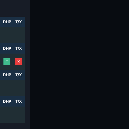
DHP
T/X
DHP
T/X
T
X
DHP
T/X
DHP
T/X