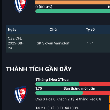
0
(
50.0
%)
B
Ngày
Chủ
Tỷ số
CZE CFL
2025-08-
SK Slovan Varnsdorf
1
-
1
24
THÀNH TÍCH GẦN ĐÂY
1
Thắng
1
Hoà
2
Thua
1.75
Bàn thắng mỗi trận
Chủ
0
Hoà
0
Khách
2
Tỷ lệ thắng kèo
0
%
Tài
2
H
0
Xỉu
0
TL tài
100
%