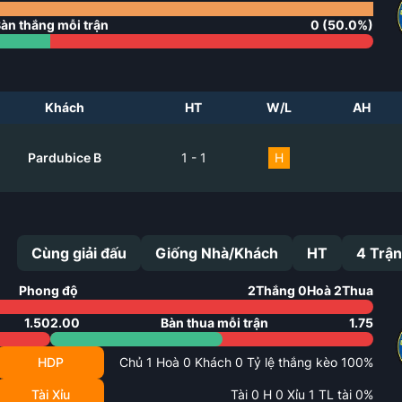
àn thắng mỗi trận
0
(
50.0
%)
Khách
HT
W/L
AH
Pardubice B
1
-
1
H
Cùng giải đấu
Giống Nhà/Khách
HT
4
Trận
Phong độ
2
Thắng
0
Hoà
2
Thua
1.50
2.00
Bàn thua mỗi trận
1.75
HDP
Chủ
1
Hoà
0
Khách
0
Tỷ lệ thắng kèo
100
%
Tài Xỉu
Tài
0
H
0
Xỉu
1
TL tài
0
%