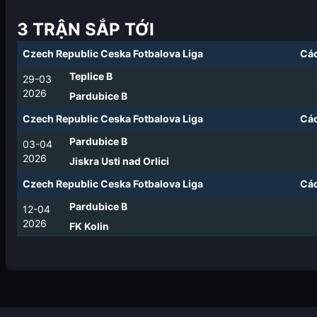
3 TRẬN SẮP TỚI
Czech Republic Ceska Fotbalova Liga
Các
Teplice B
29-03
2026
Pardubice B
Czech Republic Ceska Fotbalova Liga
Các
Pardubice B
03-04
2026
Jiskra Usti nad Orlici
Czech Republic Ceska Fotbalova Liga
Các
Pardubice B
12-04
2026
FK Kolin