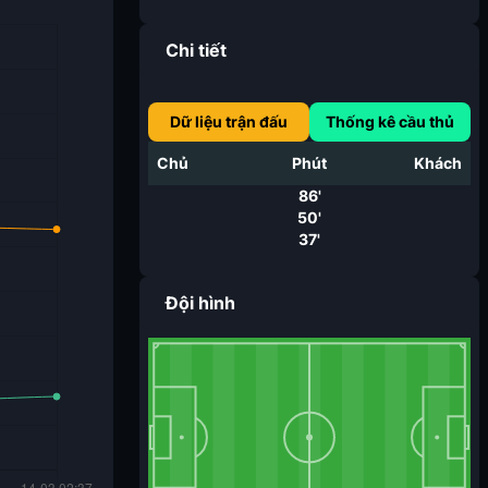
Chi tiết
Dữ liệu trận đấu
Thống kê cầu thủ
Chủ
Phút
Khách
86'
50'
37'
Đội hình