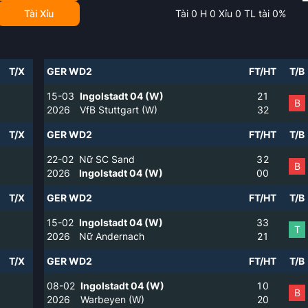
Tài Xỉu
Tài
0
H
0
Xỉu
0
TL tài
0
%
T/X
GER WD2
FT/HT
T/B
15-03
Ingolstadt 04 (W)
2
1
B
2026
VfB Stuttgart (W)
3
2
T/X
GER WD2
FT/HT
T/B
22-02
Nữ SC Sand
3
2
B
2026
Ingolstadt 04 (W)
0
0
T/X
GER WD2
FT/HT
T/B
15-02
Ingolstadt 04 (W)
3
3
T
2026
Nữ Andernach
2
1
T/X
GER WD2
FT/HT
T/B
08-02
Ingolstadt 04 (W)
1
0
B
2026
Warbeyen (W)
2
0