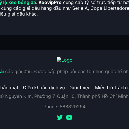
ỷ lệ kèo bóng đá
.
KeovipPro
cung cấp tỷ số trực tiếp từ hơ
, cùng các giải đấu hàng đầu như Serie A, Copa Libertadore
ều giải đấu khác.
ái
các giải đấu. Được cấp phép bởi các tổ chức quốc tế n
 bảo mật
Điều khoản dịch vụ
Giới thiệu
Miễn trừ trách 
80 Nguyễn Kim, Phường 7, Quận 10, Thành phố Hồ Chí Minh
Phone:
588829294