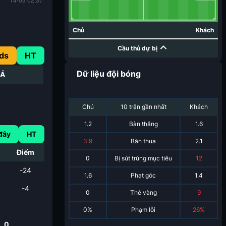
Chủ
Khách
Cầu thủ dự bị
ds
HT
Dữ liệu đội bóng
 Á
Chủ
10 trận gần nhất
Khách
1.2
Bàn thắng
1.6
đây
HT
3.9
Bàn thua
2.1
i
Điểm
0
Bị sút trúng mục tiêu
12
-24
1.6
Phạt góc
1.4
-4
0
Thẻ vàng
9
0%
Phạm lỗi
26%
0