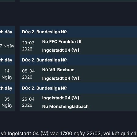
h đây
Đức 2. Bundesliga Nữ
Nữ FFC Frankfurt II
29-03
7
Ngày
2026
Ingolstadt 04 (W)
h đây
Đức 2. Bundesliga Nữ
Nữ VfL Bochum
14
05-04
Ngày
2026
Ingolstadt 04 (W)
h đây
Đức 2. Bundesliga Nữ
Ingolstadt 04 (W)
35
26-04
Ngày
2026
Nữ Monchengladbach
) và Ingolstadt 04 (W) vào 17:00 ngày 22/03, với kết quả cậ