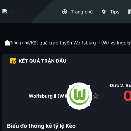
Trang chủ
Tips
/
Kết quả trực tuyến Wolfsburg II (W) vs Ingols
Trang chủ
KẾT QUẢ TRẬN ĐẤU
Đức 2. B
Wolfsburg II (W)
Biểu đồ thống kê tỷ lệ Kèo