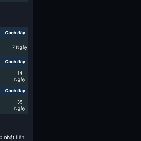
Cách đây
7
Ngày
Cách đây
14
Ngày
Cách đây
35
Ngày
p nhật liên