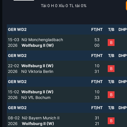
Tài
0
H
0
Xỉu
0
TL tài
0
%
GER WD2
FT/HT
T/B
DHP
15-03
Nữ Monchengladbach
5
3
B
2026
Wolfsburg II (W)
0
0
GER WD2
FT/HT
T/B
DHP
22-02
Wolfsburg II (W)
1
0
B
2026
Nữ Viktoria Berlin
3
1
GER WD2
FT/HT
T/B
DHP
15-02
Wolfsburg II (W)
1
0
B
2026
Nữ VfL Bochum
3
3
GER WD2
FT/HT
T/B
DHP
08-02
Nữ Bayern Munich II
3
1
B
2026
Wolfsburg II (W)
2
1