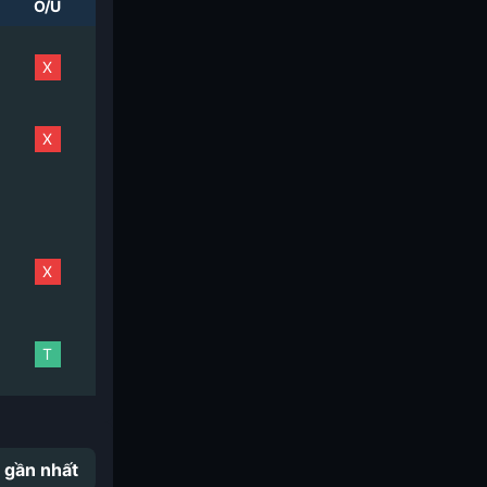
O/U
X
X
X
T
 gần nhất