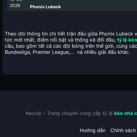
2026
Phonix Lubeck
Theo dõi thông tin chi tiết trận đấu giữa Phonix Lubeck 
tức mới nhất, điểm nổi bật và thống kê đối đầu,
tỷ lệ kè
cầu, bao gồm tất cả các đội bóng trên thế giới, cùng c
Bundesliga, Premier League,… và nhiều giải đấu khác.
Keovip – Trang chuyên cung cấp tỷ lệ
kèo nhà c
Hướng dẫn
Chính sách