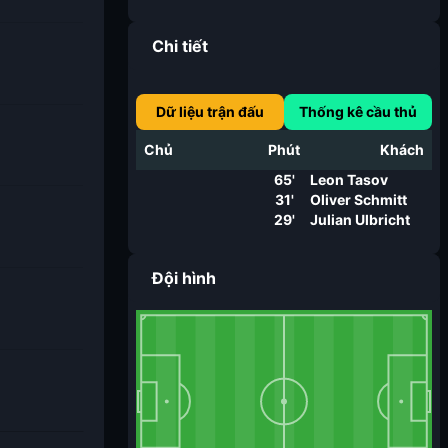
Chi tiết
Dữ liệu trận đấu
Thống kê cầu thủ
Chủ
Phút
Khách
65'
Leon Tasov
31'
Oliver Schmitt
29'
Julian Ulbricht
Đội hình