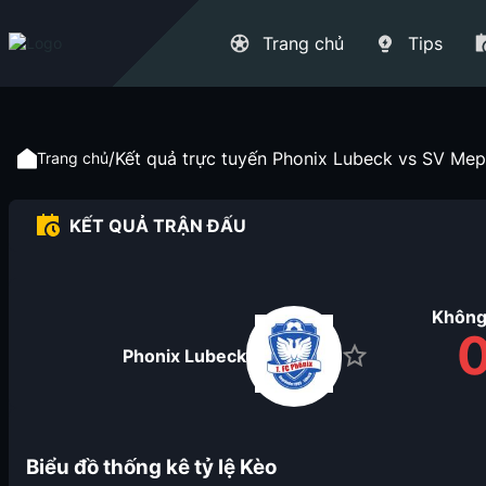
Trang chủ
Tips
/
Kết quả trực tuyến Phonix Lubeck vs SV Mep
Trang chủ
KẾT QUẢ TRẬN ĐẤU
Không
Phonix Lubeck
Biểu đồ thống kê tỷ lệ Kèo