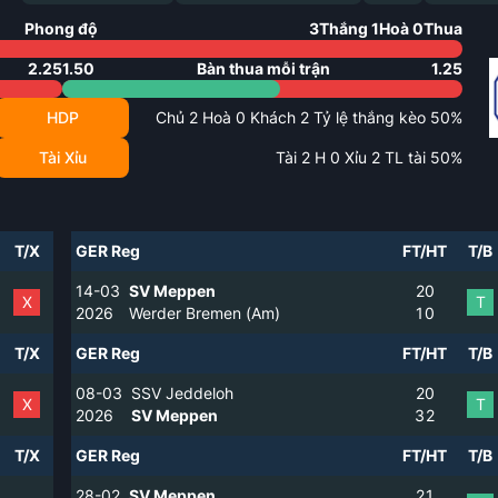
Phong độ
3
Thắng
1
Hoà
0
Thua
2.25
1.50
Bàn thua mỗi trận
1.25
HDP
Chủ
2
Hoà
0
Khách
2
Tỷ lệ thắng kèo
50
%
Tài Xỉu
Tài
2
H
0
Xỉu
2
TL tài
50
%
T/X
GER Reg
FT/HT
T/B
14-03
SV Meppen
2
0
X
T
2026
Werder Bremen (Am)
1
0
T/X
GER Reg
FT/HT
T/B
08-03
SSV Jeddeloh
2
0
X
T
2026
SV Meppen
3
2
T/X
GER Reg
FT/HT
T/B
28-02
SV Meppen
2
1