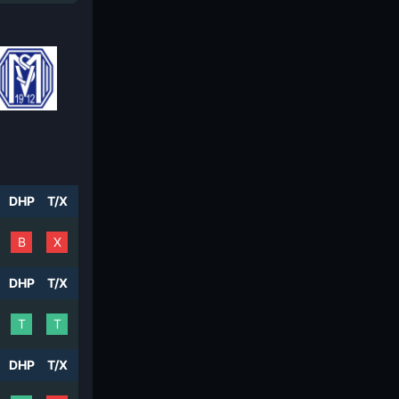
DHP
T/X
B
X
DHP
T/X
T
T
DHP
T/X