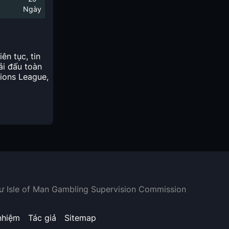
Ngày
ên tục, tin
ải đấu toàn
pions League,
hư Isle of Man Gambling Supervision Commission
nhiệm
Tác giả
Sitemap