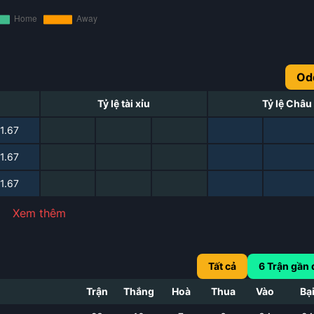
Od
Tỷ lệ tài xỉu
Tỷ lệ Châu
1.67
1.67
1.67
Xem thêm
Tất cả
6
Trận gần 
Trận
Thắng
Hoà
Thua
Vào
Bạ