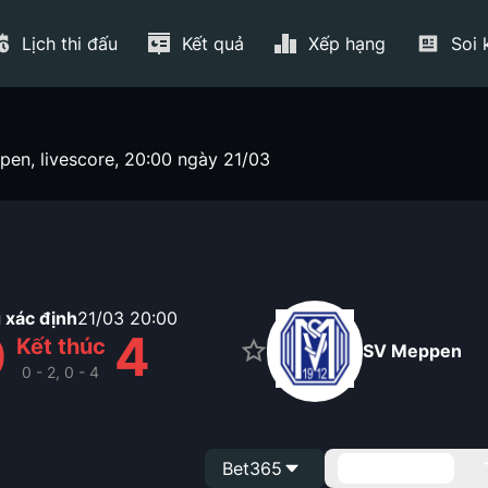
Lịch thi đấu
Kết quả
Xếp hạng
Soi 
pen, livescore, 20:00 ngày 21/03
 xác định
21/03
20:00
0
4
Kết thúc
SV Meppen
0 - 2, 0 - 4
Bet365
Handicap