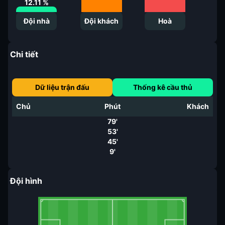
12.11
%
Đội nhà
Đội khách
Hoà
Chi tiết
Dữ liệu trận đấu
Thống kê cầu thủ
Chủ
Phút
Khách
79'
53'
45'
9'
Đội hình