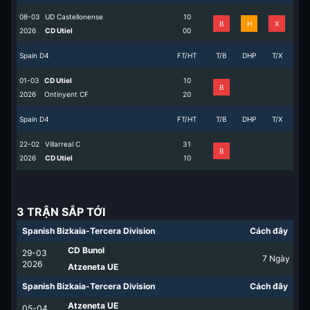
08-03
UD Castellonense
1
0
B
H
X
2026
CD Utiel
0
0
Spain D4
FT/HT
T/B
DHP
T/X
01-03
CD Utiel
1
0
B
2026
Ontinyent CF
2
0
Spain D4
FT/HT
T/B
DHP
T/X
22-02
Villarreal C
3
1
B
2026
CD Utiel
1
0
3 TRẬN SẮP TỚI
Spanish Bizkaia-Tercera Division
Cách đây
CD Bunol
29-03
7
Ngày
2026
Atzeneta UE
Spanish Bizkaia-Tercera Division
Cách đây
Atzeneta UE
05-04