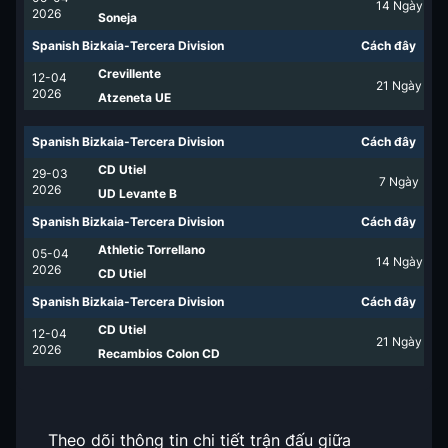
14
Ngày
2026
Soneja
Spanish Bizkaia-Tercera Division
Cách đây
Crevillente
12-04
21
Ngày
2026
Atzeneta UE
Spanish Bizkaia-Tercera Division
Cách đây
CD Utiel
29-03
7
Ngày
2026
UD Levante B
Spanish Bizkaia-Tercera Division
Cách đây
Athletic Torrellano
05-04
14
Ngày
2026
CD Utiel
Spanish Bizkaia-Tercera Division
Cách đây
CD Utiel
12-04
21
Ngày
2026
Recambios Colon CD
Theo dõi thông tin chi tiết trận đấu giữa