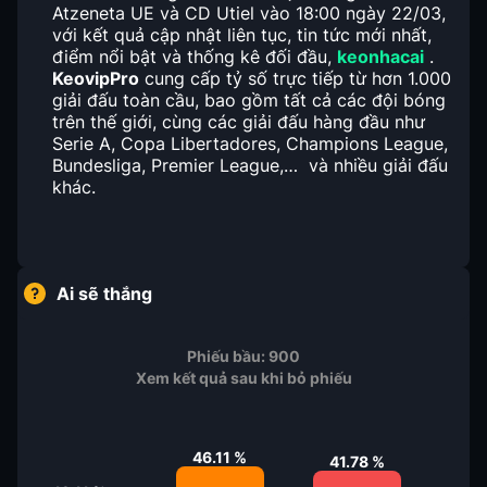
Atzeneta UE và CD Utiel vào 18:00 ngày 22/03,
với kết quả cập nhật liên tục, tin tức mới nhất,
điểm nổi bật và thống kê đối đầu,
keonhacai
.
KeovipPro
cung cấp tỷ số trực tiếp từ hơn 1.000
giải đấu toàn cầu, bao gồm tất cả các đội bóng
trên thế giới, cùng các giải đấu hàng đầu như
Serie A, Copa Libertadores, Champions League,
Bundesliga, Premier League,… và nhiều giải đấu
khác.
Ai sẽ thắng
Phiếu bầu:
900
Xem kết quả sau khi bỏ phiếu
46.11
%
41.78
%