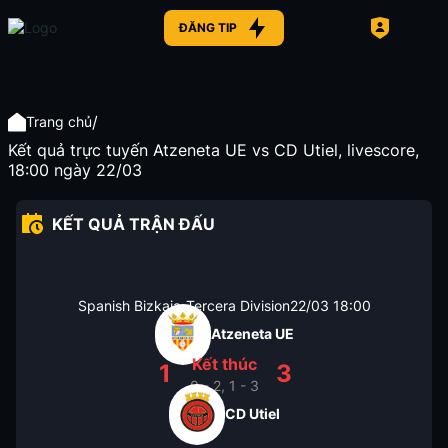
ĐĂNG TIP
/
Trang chủ
Kết quả trực tuyến Atzeneta UE vs CD Utiel, livescore,
18:00 ngày 22/03
KẾT QUẢ TRẬN ĐẤU
Spanish Bizkaia-Tercera Division
22/03
18:00
Atzeneta UE
Kết thúc
1
3
0 - 2, 1 - 3
CD Utiel