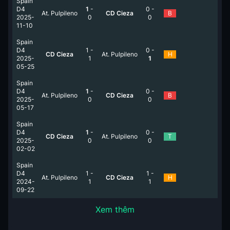
Spain
D4
1
-
0
-
At. Pulpileno
CD Cieza
B
2025-
0
0
11-10
Spain
D4
1
-
0
-
CD Cieza
At. Pulpileno
H
2025-
1
1
05-25
Spain
D4
1
-
0
-
At. Pulpileno
CD Cieza
B
2025-
0
0
05-17
Spain
D4
1
-
0
-
CD Cieza
At. Pulpileno
T
2025-
0
0
02-02
Spain
D4
1
-
1
-
At. Pulpileno
CD Cieza
H
2024-
1
1
09-22
Xem thêm