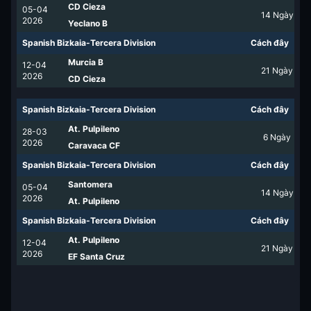
CD Cieza
05-04
14
Ngày
2026
Yeclano B
Spanish Bizkaia-Tercera Division
Cách đây
Murcia B
12-04
21
Ngày
2026
CD Cieza
Spanish Bizkaia-Tercera Division
Cách đây
At. Pulpileno
28-03
6
Ngày
2026
Caravaca CF
Spanish Bizkaia-Tercera Division
Cách đây
Santomera
05-04
14
Ngày
2026
At. Pulpileno
Spanish Bizkaia-Tercera Division
Cách đây
At. Pulpileno
12-04
21
Ngày
2026
EF Santa Cruz