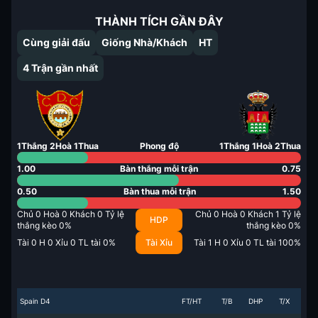
THÀNH TÍCH GẦN ĐÂY
Cùng giải đấu
Giống Nhà/Khách
HT
4
Trận gần nhất
1
Thắng
2
Hoà
1
Thua
Phong độ
1
Thắng
1
Hoà
2
Thua
1.00
Bàn thắng mỗi trận
0.75
0.50
Bàn thua mỗi trận
1.50
Chủ
0
Hoà
0
Khách
0
Tỷ lệ
Chủ
0
Hoà
0
Khách
1
Tỷ lệ
HDP
thắng kèo
0
%
thắng kèo
0
%
Tài
0
H
0
Xỉu
0
TL tài
0
%
Tài Xỉu
Tài
1
H
0
Xỉu
0
TL tài
100
%
Spain D4
FT/HT
T/B
DHP
T/X