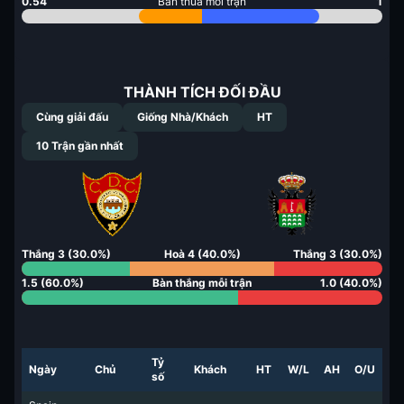
0.54
Bàn thua mỗi trận
1
THÀNH TÍCH ĐỐI ĐẦU
Cùng giải đấu
Giống Nhà/Khách
HT
10
Trận gần nhất
Thắng
3
(
30.0
%)
Hoà
4
(
40.0
%)
Thắng
3
(
30.0
%)
1.5
(
60.0
%)
Bàn thắng mỗi trận
1.0
(
40.0
%)
Tỷ
Ngày
Chủ
Khách
HT
W/L
AH
O/U
số