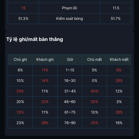
15
Phạm lỗi
11.5
51.3%
Kiểm soát bóng
51.7%
Tỷ lệ ghi/mất bàn thắng
Chủ ghi
Khách ghi
Giờ
Chủ mất
Khách mất
6
%
11
%
1~15
5
%
6
%
10
%
14
%
16~30
0
%
29
%
25
%
11
%
31~45
40
%
12
%
20
%
22
%
46~60
20
%
3
%
13
%
11
%
61~75
10
%
29
%
23
%
28
%
76~90
25
%
16
%