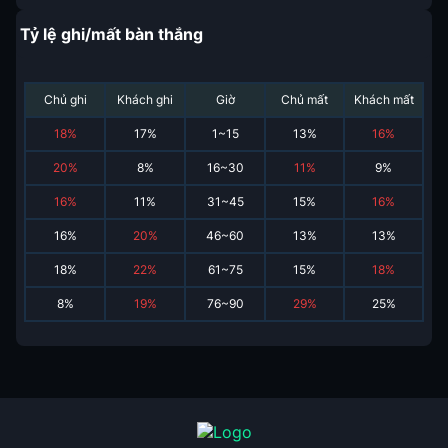
Tỷ lệ ghi/mất bàn thắng
Chủ ghi
Khách ghi
Giờ
Chủ mất
Khách mất
18
%
17
%
1~15
13
%
16
%
20
%
8
%
16~30
11
%
9
%
16
%
11
%
31~45
15
%
16
%
16
%
20
%
46~60
13
%
13
%
18
%
22
%
61~75
15
%
18
%
8
%
19
%
76~90
29
%
25
%