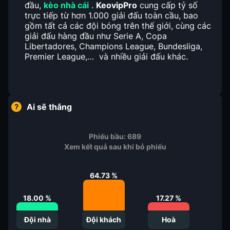
đầu,
kèo nhà cái
.
KeovipPro
cung cấp tỷ số
trực tiếp từ hơn 1.000 giải đấu toàn cầu, bao
gồm tất cả các đội bóng trên thế giới, cùng các
giải đấu hàng đầu như Serie A, Copa
Libertadores, Champions League, Bundesliga,
Premier League,… và nhiều giải đấu khác.
Ai sẽ thắng
Phiếu bầu:
689
Xem kết quả sau khi bỏ phiếu
64.73
%
18.00
%
17.27
%
Đội nhà
Đội khách
Hoà