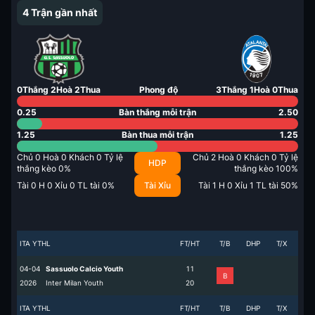
4
Trận gần nhất
0
Thắng
2
Hoà
2
Thua
Phong độ
3
Thắng
1
Hoà
0
Thua
0.25
Bàn thắng mỗi trận
2.50
1.25
Bàn thua mỗi trận
1.25
Chủ
0
Hoà
0
Khách
0
Tỷ lệ
Chủ
2
Hoà
0
Khách
0
Tỷ lệ
HDP
thắng kèo
0
%
thắng kèo
100
%
Tài
0
H
0
Xỉu
0
TL tài
0
%
Tài Xỉu
Tài
1
H
0
Xỉu
1
TL tài
50
%
ITA YTHL
FT/HT
T/B
DHP
T/X
04-04
Sassuolo Calcio Youth
1
1
B
2026
Inter Milan Youth
2
0
ITA YTHL
FT/HT
T/B
DHP
T/X