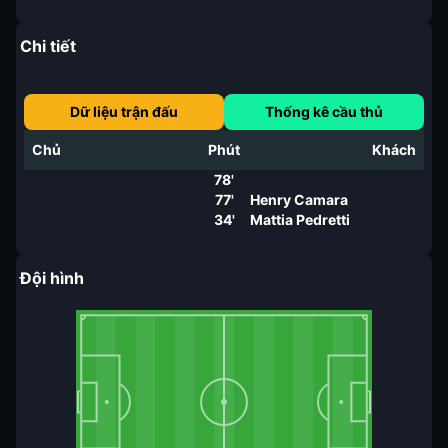
Chi tiết
Dữ liệu trận đấu
Thống kê cầu thủ
Chủ
Phút
Khách
78'
77'
Henry Camara
34'
Mattia Pedretti
Đội hình