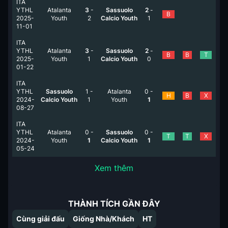
ITA
YTHL
Atalanta
3
-
Sassuolo
2
-
B
2025-
Youth
2
Calcio Youth
1
11-01
ITA
YTHL
Atalanta
3
-
Sassuolo
2
-
B
B
T
2025-
Youth
1
Calcio Youth
0
01-22
ITA
YTHL
Sassuolo
1
-
Atalanta
0
-
H
B
X
2024-
Calcio Youth
1
Youth
1
08-27
ITA
YTHL
Atalanta
0
-
Sassuolo
0
-
T
T
X
2024-
Youth
1
Calcio Youth
1
05-24
Xem thêm
THÀNH TÍCH GẦN ĐÂY
Cùng giải đấu
Giống Nhà/Khách
HT