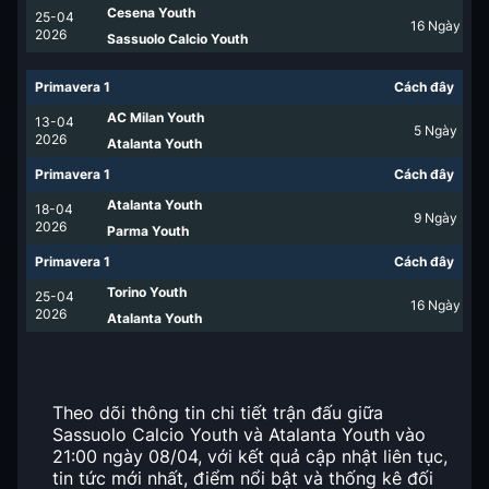
Cesena Youth
25-04
16
Ngày
2026
Sassuolo Calcio Youth
Primavera 1
Cách đây
AC Milan Youth
13-04
5
Ngày
2026
Atalanta Youth
Primavera 1
Cách đây
Atalanta Youth
18-04
9
Ngày
2026
Parma Youth
Primavera 1
Cách đây
Torino Youth
25-04
16
Ngày
2026
Atalanta Youth
Theo dõi thông tin chi tiết trận đấu giữa
Sassuolo Calcio Youth và Atalanta Youth vào
21:00 ngày 08/04, với kết quả cập nhật liên tục,
tin tức mới nhất, điểm nổi bật và thống kê đối