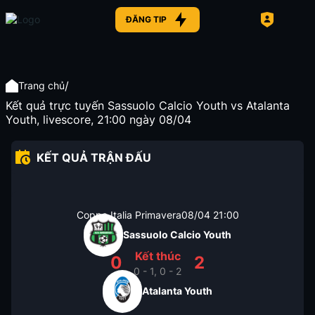
ĐĂNG TIP
/
Trang chủ
Kết quả trực tuyến Sassuolo Calcio Youth vs Atalanta
Youth, livescore, 21:00 ngày 08/04
KẾT QUẢ TRẬN ĐẤU
Coppa Italia Primavera
08/04
21:00
Sassuolo Calcio Youth
Kết thúc
0
2
0 - 1, 0 - 2
Atalanta Youth