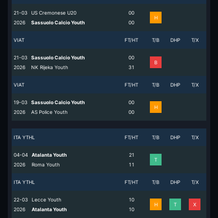
21-03
US Cremonese U20
0
0
H
2026
Sassuolo Calcio Youth
0
0
VIAT
FT/HT
T/B
DHP
T/X
21-03
Sassuolo Calcio Youth
0
0
B
2026
NK Rijeka Youth
3
1
VIAT
FT/HT
T/B
DHP
T/X
19-03
Sassuolo Calcio Youth
0
0
H
2026
AS Police Youth
0
0
ITA YTHL
FT/HT
T/B
DHP
T/X
04-04
Atalanta Youth
2
1
T
2026
Roma Youth
1
1
ITA YTHL
FT/HT
T/B
DHP
T/X
22-03
Lecce Youth
1
0
H
T
X
2026
Atalanta Youth
1
0