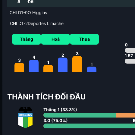
#
Đội
CHI D1-9
O Higgins
CHI D1-2
Deportes Limache
Thắng
Hoà
Thua
0
3
2
1.57
4
3
1
1
THÀNH TÍCH ĐỐI ĐẦU
Thắng
1
(
33.3
%)
3.0
(
75.0
%)
B