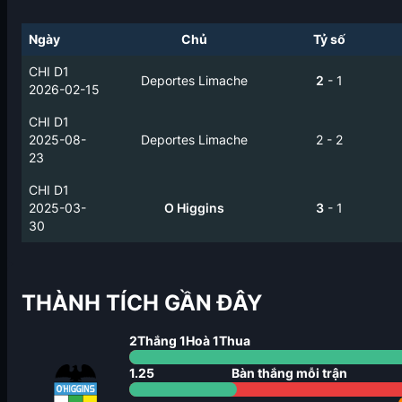
Ngày
Chủ
Tỷ số
CHI D1
Deportes Limache
2
-
1
2026-02-15
CHI D1
2025-08-
Deportes Limache
2
-
2
23
CHI D1
2025-03-
O Higgins
3
-
1
30
THÀNH TÍCH GẦN ĐÂY
2
Thắng
1
Hoà
1
Thua
1.25
Bàn thắng mỗi trận