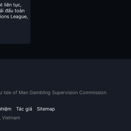
 liên tục,
ải đấu toàn
pions League,
hư Isle of Man Gambling Supervision Commission
nhiệm
Tác giả
Sitemap
, Vietnam