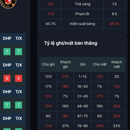
2.5
Thẻ vàng
1.5
11.5
Phạm lỗi
8.5
45.7%
Kiểm soát bóng
46.1%
DHP
T/X
Tỷ lệ ghi/mất bàn thắng
T
T
Khách
Khách
Chủ ghi
Giờ
Chủ mất
DHP
T/X
ghi
mất
10
%
21
%
1~15
12
%
2
%
B
X
17
%
18
%
16~30
7
%
12
%
DHP
T/X
12
%
7
%
31~45
17
%
7
%
T
T
21
%
16
%
46~60
19
%
20
%
6
%
9
%
61~75
9
%
23
%
DHP
T/X
31
%
27
%
76~90
34
%
33
%