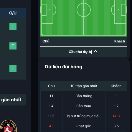
O/U
T
Chủ
Khách
T
Cầu thủ dự bị
Dữ liệu đội bóng
T
Chủ
10 trận gần nhất
Khách
1.1
Bàn thắng
2
 gần nhất
1.4
Bàn thua
1.2
11.3
Bị sút trúng mục tiêu
14.3
4.1
Phạt góc
3.5