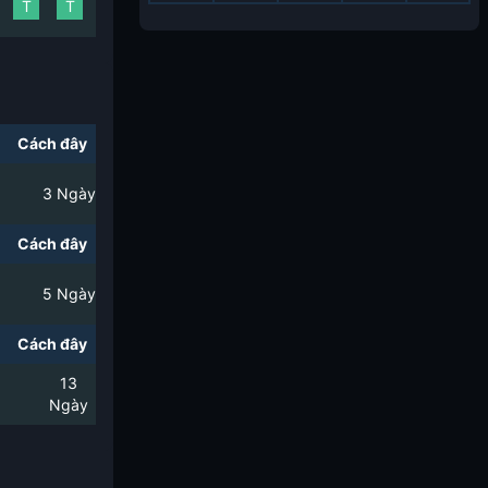
T
T
Cách đây
3
Ngày
Cách đây
5
Ngày
Cách đây
13
Ngày