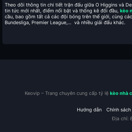
Theo dõi thông tin chi tiết trận đấu giữa O Higgins và D
tin tức mới nhất, điểm nổi bật và thống kê đối đầu,
kèo n
cầu, bao gồm tất cả các đội bóng trên thế giới, cùng c
Bundesliga, Premier League,… và nhiều giải đấu khác.
Keovip – Trang chuyên cung cấp tỷ lệ
kèo nhà c
Hướng dẫn
Chính sách
Địa chỉ: