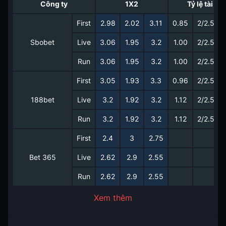
Công ty
1X2
Tỷ lệ tài xỉu
First
2.98
2.02
3.11
0.85
2/2.5
Sbobet
Live
3.06
1.95
3.2
1.00
2/2.5
Run
3.06
1.95
3.2
1.00
2/2.5
First
3.05
1.93
3.3
0.96
2/2.5
188bet
Live
3.2
1.92
3.2
1.12
2/2.5
Run
3.2
1.92
3.2
1.12
2/2.5
First
2.4
3
2.75
Bet 365
Live
2.62
2.9
2.55
Run
2.62
2.9
2.55
Xem thêm