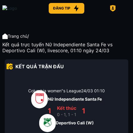
ĐĂNG TIP
/
Trang chủ
Kết quả trực tuyến Nữ Independiente Santa Fe vs
Deportivo Cali (W), livescore, 01:10 ngày 24/03
KẾT QUẢ TRẬN ĐẤU
Columbia women"s League
24/03
01:10
Nữ Independiente Santa Fe
Kết thúc
1
1
0 - 1, 1 - 1
Deportivo Cali (W)