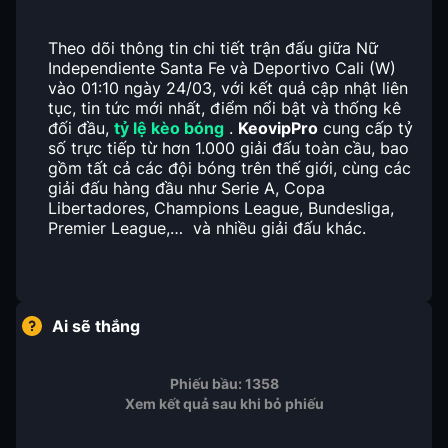
Theo dõi thông tin chi tiết trận đấu giữa Nữ
Independiente Santa Fe và Deportivo Cali (W)
vào 01:10 ngày 24/03, với kết quả cập nhật liên
tục, tin tức mới nhất, điểm nổi bật và thống kê
đối đầu,
tỷ lệ kèo bóng
.
KeovipPro
cung cấp tỷ
số trực tiếp từ hơn 1.000 giải đấu toàn cầu, bao
gồm tất cả các đội bóng trên thế giới, cùng các
giải đấu hàng đầu như Serie A, Copa
Libertadores, Champions League, Bundesliga,
Premier League,… và nhiều giải đấu khác.
Ai sẽ thắng
Phiếu bầu:
1358
Xem kết quả sau khi bỏ phiếu