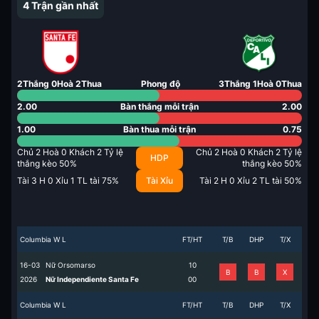
4
Trận gần nhất
2
Thắng
0
Hoà
2
Thua
Phong độ
3
Thắng
1
Hoà
0
Thua
2.00
Bàn thắng mỗi trận
2.00
1.00
Bàn thua mỗi trận
0.75
Chủ
2
Hoà
0
Khách
2
Tỷ lệ
Chủ
2
Hoà
0
Khách
2
Tỷ lệ
HDP
thắng kèo
50
%
thắng kèo
50
%
Tài
3
H
0
Xỉu
1
TL tài
75
%
Tài Xỉu
Tài
2
H
0
Xỉu
2
TL tài
50
%
Columbia W L
FT/HT
T/B
DHP
T/X
16-03
Nữ Orsomarso
1
0
B
B
X
2026
Nữ Independiente Santa Fe
0
0
Columbia W L
FT/HT
T/B
DHP
T/X