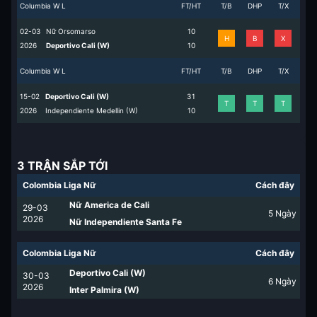
Columbia W L
FT/HT
T/B
DHP
T/X
02-03
Nữ Orsomarso
1
0
H
B
X
2026
Deportivo Cali (W)
1
0
Columbia W L
FT/HT
T/B
DHP
T/X
15-02
Deportivo Cali (W)
3
1
T
T
T
2026
Independiente Medellin (W)
1
0
3 TRẬN SẮP TỚI
Colombia Liga Nữ
Cách đây
Nữ America de Cali
29-03
5
Ngày
2026
Nữ Independiente Santa Fe
Colombia Liga Nữ
Cách đây
Deportivo Cali (W)
30-03
6
Ngày
2026
Inter Palmira (W)