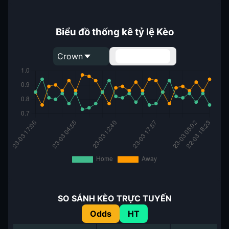
Biểu đồ thống kê tỷ lệ Kèo
Crown
Handicap
SO SÁNH KÈO TRỰC TUYẾN
Odds
HT