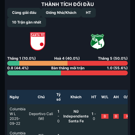
THÀNH TÍCH ĐỐI ĐẦU
Cùng giải đấu
Giống Nhà/Khách
HT
10
Trận gần nhất
Thắng
1
(
10.0
%)
Hoà
4
(
40.0
%)
Thắng
5
(
50.0
%)
0.8
(
44.4
%)
Bàn thắng mỗi trận
1.0
(
55.6
%)
Tỷ
Ngày
Chủ
Khách
HT
W/L
AH
O/U
số
Columbia
1
Nữ
W L
Deportivo Cali
1
-
-
Independiente
B
B
X
2025-
(W)
0
0
Santa Fe
09-22
Columbia