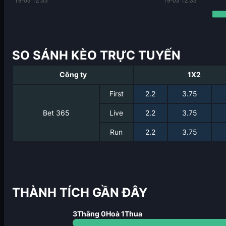
SO SÁNH KÈO TRỰC TUYẾN
Công ty
1X2
First
2.2
3.75
Bet 365
Live
2.2
3.75
Run
2.2
3.75
THÀNH TÍCH GẦN ĐÂY
3
Thắng
0
Hoà
1
Thua