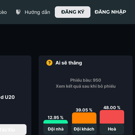
kèo
Hướng dẫn
ĐĂNG KÝ
ĐĂNG NHẬP
Ai sẽ thắng
Phiếu bầu:
950
Xem kết quả sau khi bỏ phiếu
ed U20
48.00
%
39.05
%
12.95
%
Đội nhà
Đội khách
Hoà
Tài/Xỉu