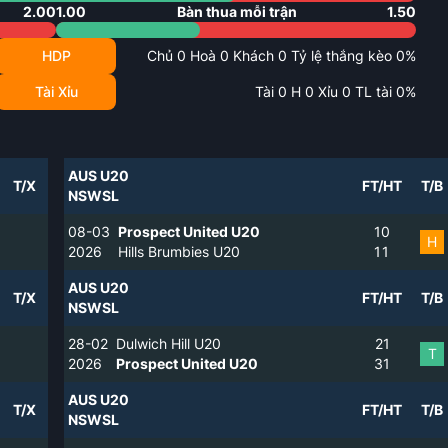
2.00
1.00
Bàn thua mỗi trận
1.50
HDP
Chủ
0
Hoà
0
Khách
0
Tỷ lệ thắng kèo
0
%
Tài Xỉu
Tài
0
H
0
Xỉu
0
TL tài
0
%
AUS U20
T/X
FT/HT
T/B
NSWSL
08-03
Prospect United U20
1
0
H
2026
Hills Brumbies U20
1
1
AUS U20
T/X
FT/HT
T/B
NSWSL
28-02
Dulwich Hill U20
2
1
T
2026
Prospect United U20
3
1
AUS U20
T/X
FT/HT
T/B
NSWSL