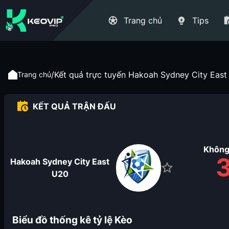
Trang chủ
Tips
/
Kết quả trực tuyến Hakoah Sydney City East
Trang chủ
KẾT QUẢ TRẬN ĐẤU
Không
Hakoah Sydney City East
U20
Biểu đồ thống kê tỷ lệ Kèo