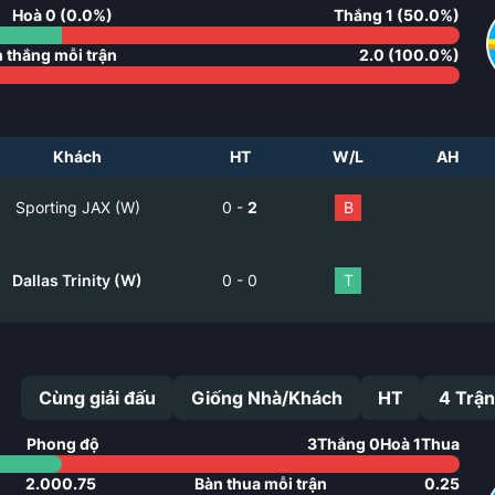
Hoà
0
(
0.0
%)
Thắng
1
(
50.0
%)
 thắng mỗi trận
2.0
(
100.0
%)
Khách
HT
W/L
AH
Sporting JAX (W)
0
-
2
B
Dallas Trinity (W)
0
-
0
T
Cùng giải đấu
Giống Nhà/Khách
HT
4
Trận
Phong độ
3
Thắng
0
Hoà
1
Thua
2.00
0.75
Bàn thua mỗi trận
0.25