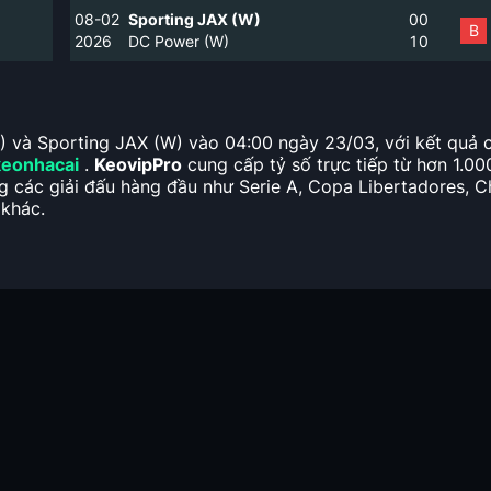
08-02
Sporting JAX (W)
0
0
B
2026
DC Power (W)
1
0
(W) và Sporting JAX (W) vào 04:00 ngày 23/03, với kết quả c
keonhacai
.
KeovipPro
cung cấp tỷ số trực tiếp từ hơn 1.00
ng các giải đấu hàng đầu như Serie A, Copa Libertadores, 
 khác.