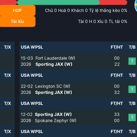
HDP
Chủ
0
Hoà
0
Khách
0
Tỷ lệ thắng kèo
0
%
Tài Xỉu
Tài
0
H
0
Xỉu
0
TL tài
0
%
T/X
USA WPSL
FT/HT
T/B
15-03
Fort Lauderdale (W)
0
0
T
2026
Sporting JAX (W)
2
2
T/X
USA WPSL
FT/HT
T/B
22-02
Lexington SC (W)
0
0
T
2026
Sporting JAX (W)
3
2
T/X
USA WPSL
FT/HT
T/B
12-02
Sporting JAX (W)
3
3
T
2026
Spokane Zephyr (W)
0
0
T/X
USA WPSL
FT/HT
T/B