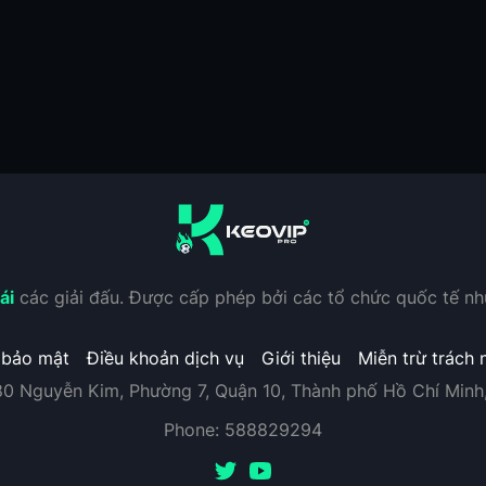
ái
các giải đấu. Được cấp phép bởi các tổ chức quốc tế n
 bảo mật
Điều khoản dịch vụ
Giới thiệu
Miễn trừ trách 
80 Nguyễn Kim, Phường 7, Quận 10, Thành phố Hồ Chí Minh
Phone:
588829294