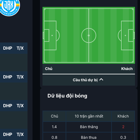
DHP
T/X
Chủ
Khách
DHP
T/X
Cầu thủ dự bị
Dữ liệu đội bóng
DHP
T/X
Chủ
10 trận gần nhất
Khách
1.4
Bàn thắng
2
DHP
T/X
0.8
Bàn thua
0.3