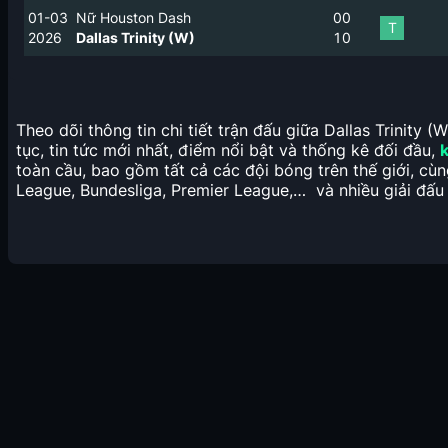
01-03
Nữ Houston Dash
0
0
T
2026
Dallas Trinity (W)
1
0
Theo dõi thông tin chi tiết trận đấu giữa Dallas Trinity 
tục, tin tức mới nhất, điểm nổi bật và thống kê đối đầu,
toàn cầu, bao gồm tất cả các đội bóng trên thế giới, cù
League, Bundesliga, Premier League,… và nhiều giải đấu