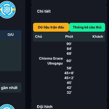
Chi tiết
Dữ liệu trận đấu
Thống kê cầu thủ
O/U
Chủ
Phút
Khách
90'
84'
68'
Chioma Grace
60'
Ubogagu
56'
45+6'
45+2'
45'
 gần nhất
42'
32'
Đội hình