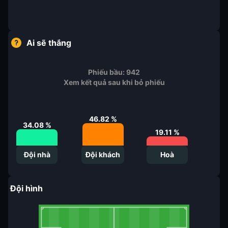
Ai sẽ thắng
Phiếu bầu:
942
Xem kết quả sau khi bỏ phiếu
46.82
%
34.08
%
19.11
%
Đội nhà
Đội khách
Hoà
Đội hình