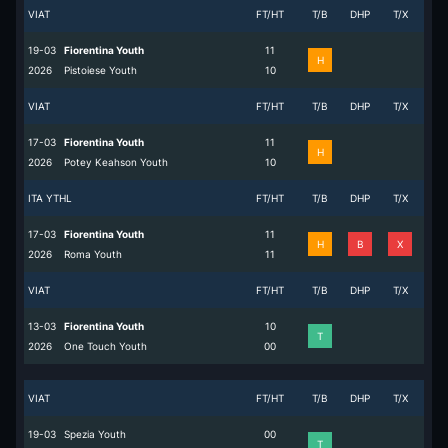
VIAT
FT/HT
T/B
DHP
T/X
19-03
Fiorentina Youth
1
1
H
2026
Pistoiese Youth
1
0
VIAT
FT/HT
T/B
DHP
T/X
17-03
Fiorentina Youth
1
1
H
2026
Potey Keahson Youth
1
0
ITA YTHL
FT/HT
T/B
DHP
T/X
17-03
Fiorentina Youth
1
1
H
B
X
2026
Roma Youth
1
1
VIAT
FT/HT
T/B
DHP
T/X
13-03
Fiorentina Youth
1
0
T
2026
One Touch Youth
0
0
VIAT
FT/HT
T/B
DHP
T/X
19-03
Spezia Youth
0
0
T