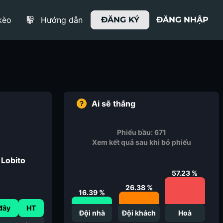
kèo
Hướng dẫn
ĐĂNG KÝ
ĐĂNG NHẬP
Ai sẽ thắng
Phiếu bầu:
671
Xem kết quả sau khi bỏ phiếu
Lobito
57.23
%
26.38
%
16.39
%
đây
HT
Đội nhà
Đội khách
Hoà