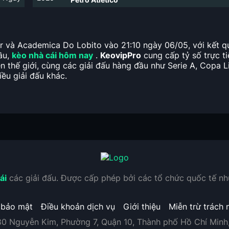
or và Academica Do Lobito vào 21:10 ngày 06/05, với kết q
đầu,
kèo nhà cái hôm nay
.
KeovipPro
cung cấp tỷ số trực ti
n thế giới, cùng các giải đấu hàng đầu như Serie A, Copa L
ều giải đấu khác.
ái
các giải đấu. Được cấp phép bởi các tổ chức quốc tế n
 bảo mật
Điều khoản dịch vụ
Giới thiệu
Miễn trừ trách 
80 Nguyễn Kim, Phường 7, Quận 10, Thành phố Hồ Chí Minh