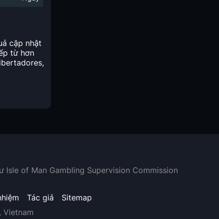
uả cập nhật
ếp từ hơn
ibertadores,
hư Isle of Man Gambling Supervision Commission
nhiệm
Tác giả
Sitemap
, Vietnam