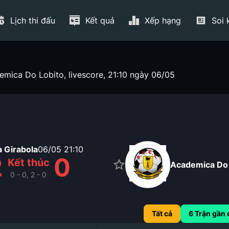
Lịch thi đấu
Kết quả
Xếp hạng
Soi 
mica Do Lobito, livescore, 21:10 ngày 06/05
 Girabola
06/05
21:10
2
0
Kết thúc
Academica Do 
0 - 0, 2 - 0
Tất cả
6
Trận gần 