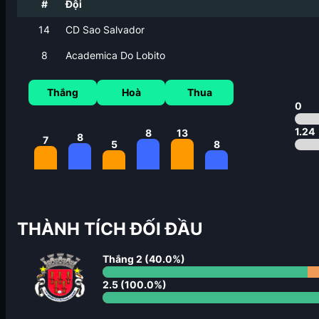
#
Đội
14
CD Sao Salvador
8
Academica Do Lobito
Thắng
Hoà
Thua
0
1.24
13
8
8
7
5
8
THÀNH TÍCH ĐỐI ĐẦU
Thắng
2
(
40.0
%)
2.5
(
100.0
%)