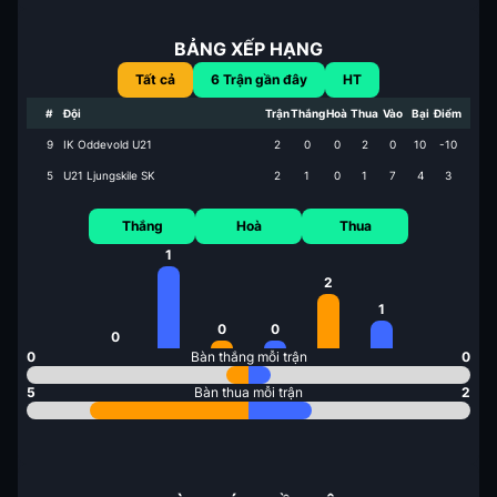
BẢNG XẾP HẠNG
Tất cả
6
Trận gần đây
HT
#
Đội
Trận
Thắng
Hoà
Thua
Vào
Bại
Điểm
9
IK Oddevold U21
2
0
0
2
0
10
-10
5
U21 Ljungskile SK
2
1
0
1
7
4
3
Thắng
Hoà
Thua
1
2
1
0
0
0
0
Bàn thắng mỗi trận
0
5
Bàn thua mỗi trận
2