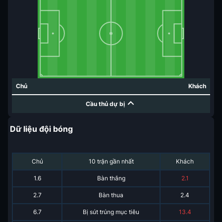
Chủ
Khách
Cầu thủ dự bị
Dữ liệu đội bóng
Chủ
10 trận gần nhất
Khách
1.6
Bàn thắng
2.1
2.7
Bàn thua
2.4
6.7
Bị sút trúng mục tiêu
13.4