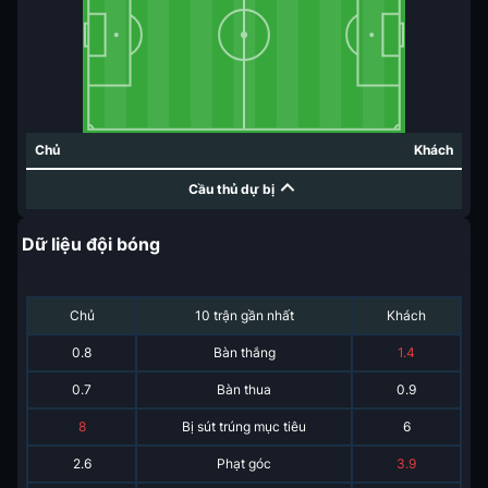
Chủ
Khách
Cầu thủ dự bị
Dữ liệu đội bóng
Chủ
10 trận gần nhất
Khách
0.8
Bàn thắng
1.4
0.7
Bàn thua
0.9
8
Bị sút trúng mục tiêu
6
2.6
Phạt góc
3.9