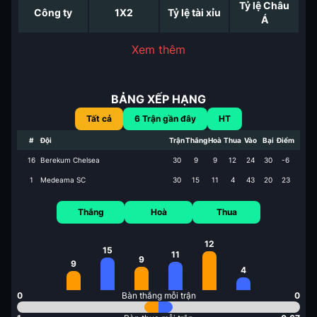
Tỷ lệ Châu
Công ty
1X2
Tỷ lệ tài xỉu
Á
Xem thêm
BẢNG XẾP HẠNG
Tất cả
6
Trận gần đây
HT
#
Đội
Trận
Thắng
Hoà
Thua
Vào
Bại
Điểm
16
Berekum Chelsea
30
9
9
12
24
30
-6
1
Medeama SC
30
15
11
4
43
20
23
Thắng
Hoà
Thua
12
15
11
9
9
4
0
Bàn thắng mỗi trận
0