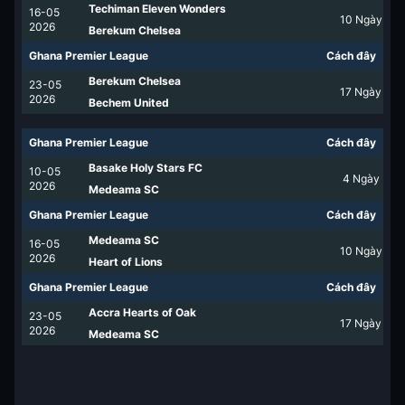
Techiman Eleven Wonders
16-05
10
Ngày
2026
Berekum Chelsea
Ghana Premier League
Cách đây
Berekum Chelsea
23-05
17
Ngày
2026
Bechem United
Ghana Premier League
Cách đây
Basake Holy Stars FC
10-05
4
Ngày
2026
Medeama SC
Ghana Premier League
Cách đây
Medeama SC
16-05
10
Ngày
2026
Heart of Lions
Ghana Premier League
Cách đây
Accra Hearts of Oak
23-05
17
Ngày
2026
Medeama SC