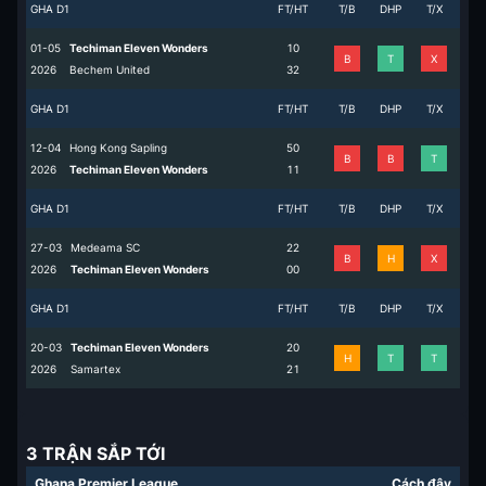
GHA D1
FT/HT
T/B
DHP
T/X
01-05
Techiman Eleven Wonders
1
0
B
T
X
2026
Bechem United
3
2
GHA D1
FT/HT
T/B
DHP
T/X
12-04
Hong Kong Sapling
5
0
B
B
T
2026
Techiman Eleven Wonders
1
1
GHA D1
FT/HT
T/B
DHP
T/X
27-03
Medeama SC
2
2
B
H
X
2026
Techiman Eleven Wonders
0
0
GHA D1
FT/HT
T/B
DHP
T/X
20-03
Techiman Eleven Wonders
2
0
H
T
T
2026
Samartex
2
1
3 TRẬN SẮP TỚI
Ghana Premier League
Cách đây