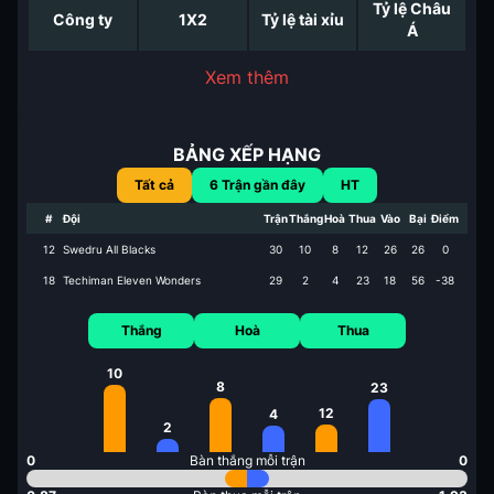
Tỷ lệ Châu
Công ty
1X2
Tỷ lệ tài xỉu
Á
Xem thêm
BẢNG XẾP HẠNG
Tất cả
6
Trận gần đây
HT
#
Đội
Trận
Thắng
Hoà
Thua
Vào
Bại
Điểm
12
Swedru All Blacks
30
10
8
12
26
26
0
18
Techiman Eleven Wonders
29
2
4
23
18
56
-38
Thắng
Hoà
Thua
10
8
23
12
4
2
0
Bàn thắng mỗi trận
0