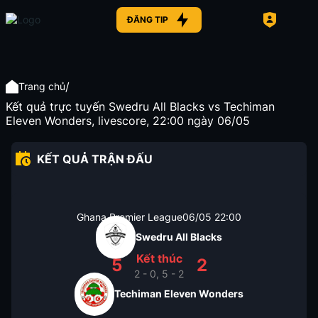
ĐĂNG TIP
/
Trang chủ
Kết quả trực tuyến Swedru All Blacks vs Techiman
Eleven Wonders, livescore, 22:00 ngày 06/05
KẾT QUẢ TRẬN ĐẤU
Ghana Premier League
06/05
22:00
Swedru All Blacks
Kết thúc
5
2
2 - 0, 5 - 2
Techiman Eleven Wonders