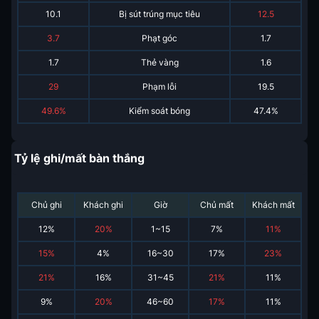
10.1
Bị sút trúng mục tiêu
12.5
3.7
Phạt góc
1.7
1.7
Thẻ vàng
1.6
29
Phạm lỗi
19.5
49.6%
Kiểm soát bóng
47.4%
Tỷ lệ ghi/mất bàn thắng
Chủ ghi
Khách ghi
Giờ
Chủ mất
Khách mất
12
%
20
%
1~15
7
%
11
%
15
%
4
%
16~30
17
%
23
%
21
%
16
%
31~45
21
%
11
%
9
%
20
%
46~60
17
%
11
%