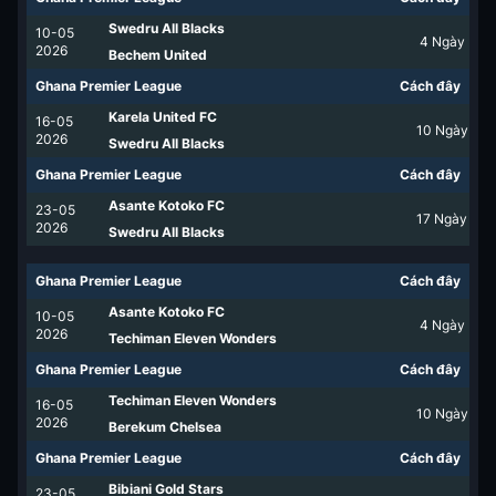
Swedru All Blacks
10-05
4
Ngày
2026
Bechem United
Ghana Premier League
Cách đây
Karela United FC
16-05
10
Ngày
2026
Swedru All Blacks
Ghana Premier League
Cách đây
Asante Kotoko FC
23-05
17
Ngày
2026
Swedru All Blacks
Ghana Premier League
Cách đây
Asante Kotoko FC
10-05
4
Ngày
2026
Techiman Eleven Wonders
Ghana Premier League
Cách đây
Techiman Eleven Wonders
16-05
10
Ngày
2026
Berekum Chelsea
Ghana Premier League
Cách đây
Bibiani Gold Stars
23-05