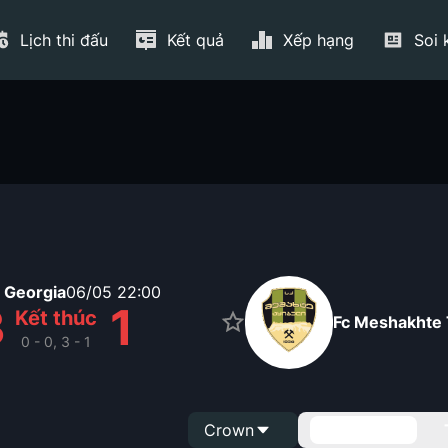
Lịch thi đấu
Kết quả
Xếp hạng
Soi 
Georgia
06/05
22:00
3
1
Kết thúc
Fc Meshakhte 
0 - 0, 3 - 1
Crown
Handicap