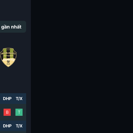
 gần nhất
DHP
T/X
B
T
DHP
T/X