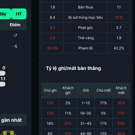
1.9
Bàn thua
1.1
đây
HT
8.4
Bị sút trúng mục tiêu
10.5
i
Điểm
6.2
Phạt góc
3.7
-7
2.3
Thẻ vàng
1.9
-5
50.9%
Phạm lỗi
42.2%
Tỷ lệ ghi/mất bàn thắng
0
1.1
Khách
Khách
Chủ ghi
Giờ
Chủ mất
ghi
mất
12
%
2
%
1~15
17
%
20
%
12
%
11
%
16~30
5
%
11
%
 gần nhất
16
%
20
%
31~45
17
%
22
%
8
%
17
%
46~60
15
%
20
%