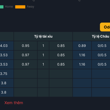
Od
Tỷ lệ tài xỉu
Tỷ lệ Châu
4.03
0.95
1
0.85
0.89
0/0.5
3.53
0.97
1
0.85
1.16
0/0.5
3.53
0.97
1
0.85
1.16
0/0.5
3.75
3.8
3.8
Xem thêm