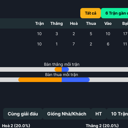
Tất cả
6
Trận gần 
Trận
Thắng
Hoà
Thua
Vào
Bạ
10
3
2
5
10
17
10
1
7
2
6
11
Bàn thắng mỗi trận
Bàn thua mỗi trận
Cùng giải đấu
Giống Nhà/Khách
HT
10
Trận
Hoà
2
(
20.0
%)
Thắng
2
(
20.0
%)