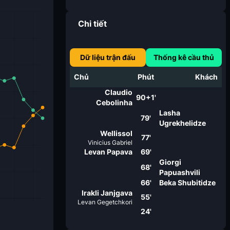
Chi tiết
Dữ liệu trận đấu
Thống kê cầu thủ
Chủ
Phút
Khách
Claudio
90+1'
Cebolinha
Lasha
79'
Ugrekhelidze
Wellissol
77'
Vinicius Gabriel
Levan Papava
69'
Giorgi
68'
Papuashvili
66'
Beka Shubitidze
Irakli Janjgava
55'
Levan Gegetchkori
24'