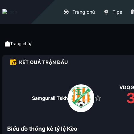
Trang chủ
Tips
/
Trang chủ
KẾT QUẢ TRẬN ĐẤU
VĐQG 
Samgurali Tskh
Biểu đồ thống kê tỷ lệ Kèo