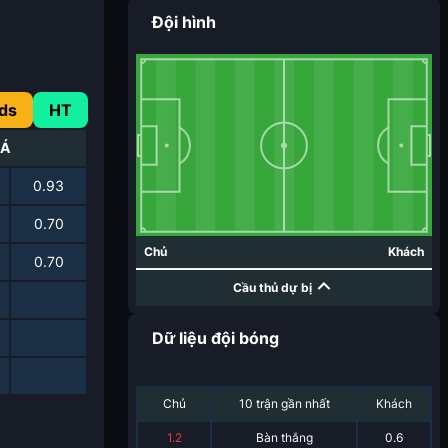
Đội hình
ds
HT
 Á
0.93
0.70
Chủ
Khách
0.70
Cầu thủ dự bị
Dữ liệu đội bóng
Chủ
10 trận gần nhất
Khách
1.2
Bàn thắng
0.6