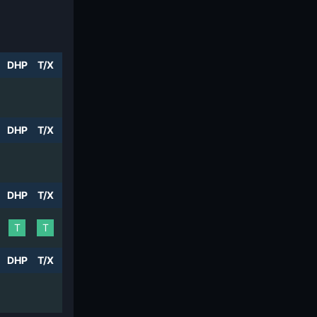
DHP
T/X
DHP
T/X
DHP
T/X
T
T
DHP
T/X