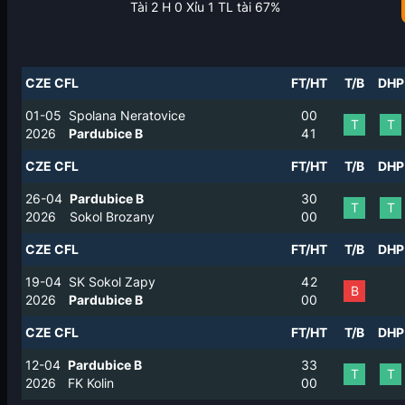
Tài
2
H
0
Xỉu
1
TL tài
67
%
CZE CFL
FT/HT
T/B
DHP
01-05
Spolana Neratovice
0
0
T
T
2026
Pardubice B
4
1
CZE CFL
FT/HT
T/B
DHP
26-04
Pardubice B
3
0
T
T
2026
Sokol Brozany
0
0
CZE CFL
FT/HT
T/B
DHP
19-04
SK Sokol Zapy
4
2
B
2026
Pardubice B
0
0
CZE CFL
FT/HT
T/B
DHP
12-04
Pardubice B
3
3
T
T
2026
FK Kolin
0
0