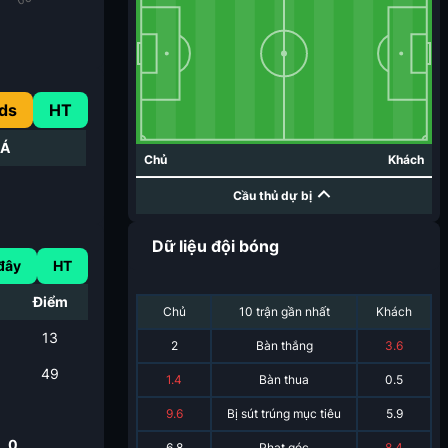
ds
HT
 Á
Chủ
Khách
Cầu thủ dự bị
Dữ liệu đội bóng
đây
HT
i
Điểm
Chủ
10 trận gần nhất
Khách
13
2
Bàn thắng
3.6
49
1.4
Bàn thua
0.5
9.6
Bị sút trúng mục tiêu
5.9
0
6.8
Phạt góc
8.4