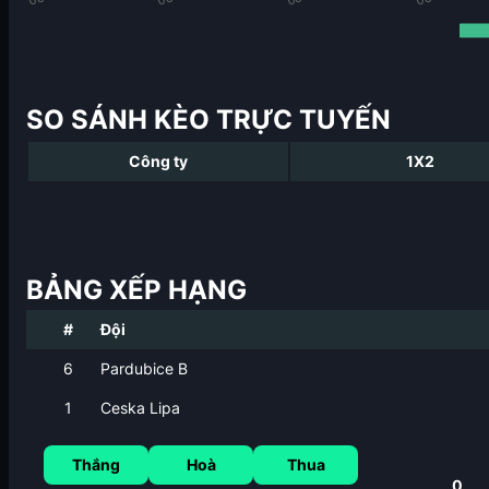
SO SÁNH KÈO TRỰC TUYẾN
Công ty
1X2
BẢNG XẾP HẠNG
#
Đội
6
Pardubice B
1
Ceska Lipa
Thắng
Hoà
Thua
0