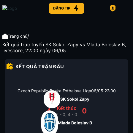
ĐĂNG TIP
/
Trang chủ
Kết quả trực tuyến SK Sokol Zapy vs Mlada Boleslav B,
livescore, 22:00 ngày 06/05
KẾT QUẢ TRẬN ĐẤU
Czech Republic Ceska Fotbalova Liga
06/05
22:00
SK Sokol Zapy
Kết thúc
4
0
2 - 0, 4 - 0
Mlada Boleslav B