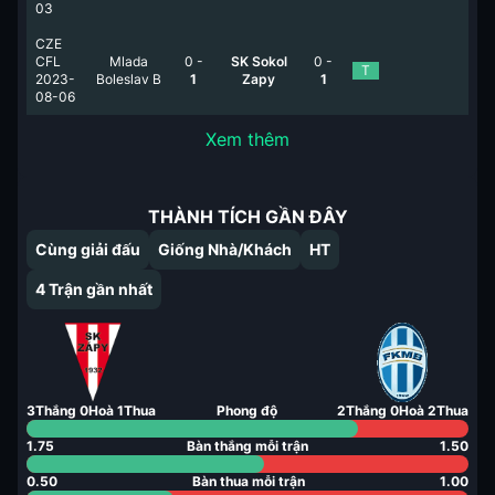
03
CZE
CFL
Mlada
0
-
SK Sokol
0
-
T
2023-
Boleslav B
1
Zapy
1
08-06
Xem thêm
THÀNH TÍCH GẦN ĐÂY
Cùng giải đấu
Giống Nhà/Khách
HT
4
Trận gần nhất
3
Thắng
0
Hoà
1
Thua
Phong độ
2
Thắng
0
Hoà
2
Thua
1.75
Bàn thắng mỗi trận
1.50
0.50
Bàn thua mỗi trận
1.00