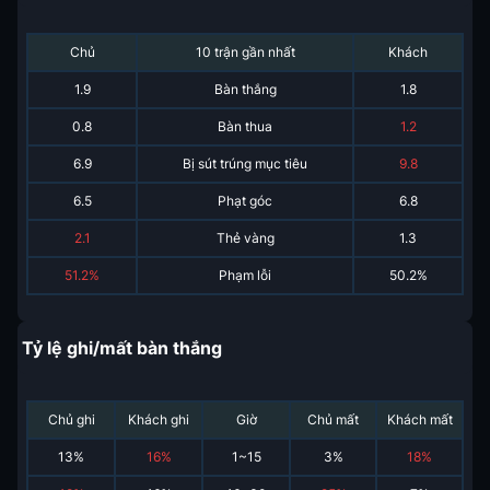
Chủ
10 trận gần nhất
Khách
1.9
Bàn thắng
1.8
0.8
Bàn thua
1.2
6.9
Bị sút trúng mục tiêu
9.8
6.5
Phạt góc
6.8
2.1
Thẻ vàng
1.3
51.2%
Phạm lỗi
50.2%
Tỷ lệ ghi/mất bàn thắng
Chủ ghi
Khách ghi
Giờ
Chủ mất
Khách mất
13
%
16
%
1~15
3
%
18
%