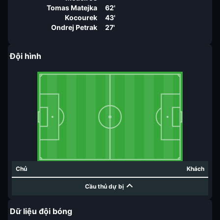
Tomas Matejka
62'
Kocourek
43'
Ondrej Petrak
27'
Đội hình
Chủ
Khách
Cầu thủ dự bị
Dữ liệu đội bóng