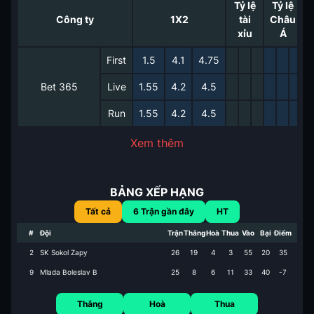
Tỷ lệ
Tỷ lệ
Công ty
1X2
tài
Châu
xỉu
Á
First
1.5
4.1
4.75
Bet 365
Live
1.55
4.2
4.5
Run
1.55
4.2
4.5
Xem thêm
BẢNG XẾP HẠNG
Tất cả
6
Trận gần đây
HT
#
Đội
Trận
Thắng
Hoà
Thua
Vào
Bại
Điểm
2
SK Sokol Zapy
26
19
4
3
55
20
35
9
Mlada Boleslav B
25
8
6
11
33
40
-7
Thắng
Hoà
Thua