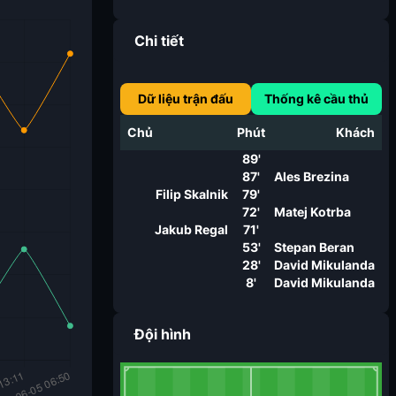
Chi tiết
Dữ liệu trận đấu
Thống kê cầu thủ
Chủ
Phút
Khách
89'
87'
Ales Brezina
Filip Skalnik
79'
72'
Matej Kotrba
Jakub Regal
71'
53'
Stepan Beran
28'
David Mikulanda
8'
David Mikulanda
Đội hình