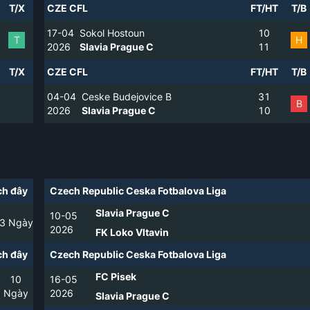
T/X
CZE CFL
FT/HT
T/B
17-04
Sokol Hostoun
1
0
T
H
2026
Slavia Prague C
1
1
T/X
CZE CFL
FT/HT
T/B
04-04
Ceske Budejovice B
3
1
B
2026
Slavia Prague C
1
0
h đây
Czech Republic Ceska Fotbalova Liga
Slavia Prague C
10-05
3
Ngày
2026
FK Loko Vltavin
h đây
Czech Republic Ceska Fotbalova Liga
FC Pisek
10
16-05
Ngày
2026
Slavia Prague C