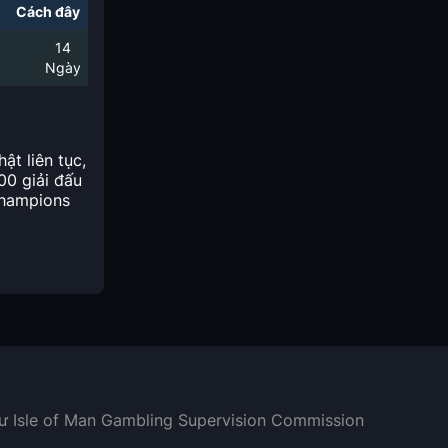
Cách đây
14
Ngày
ật liên tục,
00 giải đấu
Champions
hư Isle of Man Gambling Supervision Commission