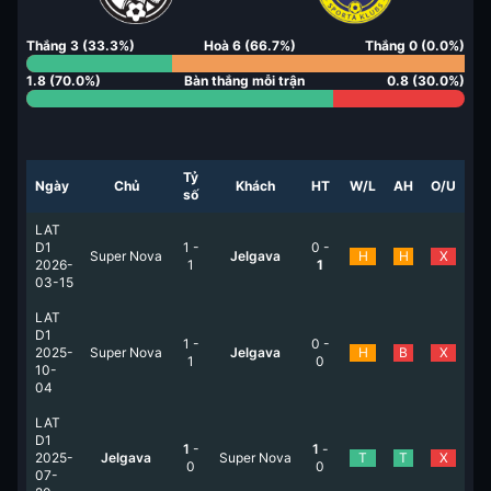
Thắng
3
(
33.3
%)
Hoà
6
(
66.7
%)
Thắng
0
(
0.0
%)
1.8
(
70.0
%)
Bàn thắng mỗi trận
0.8
(
30.0
%)
Tỷ
Ngày
Chủ
Khách
HT
W/L
AH
O/U
số
LAT
D1
1
-
0
-
Super Nova
Jelgava
H
H
X
2026-
1
1
03-15
LAT
D1
1
-
0
-
2025-
Super Nova
Jelgava
H
B
X
1
0
10-
04
LAT
D1
1
-
1
-
2025-
Jelgava
Super Nova
T
T
X
0
0
07-