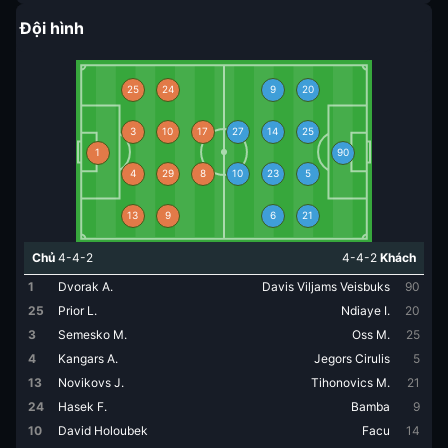
Đội hình
25
24
9
20
3
10
17
27
14
25
1
90
4
29
8
10
23
5
13
9
6
21
Chủ
4-4-2
4-4-2
Khách
1
Dvorak A.
Davis Viljams Veisbuks
90
25
Prior L.
Ndiaye I.
20
3
Semesko M.
Oss M.
25
4
Kangars A.
Jegors Cirulis
5
13
Novikovs J.
Tihonovics M.
21
24
Hasek F.
Bamba
9
10
David Holoubek
Facu
14