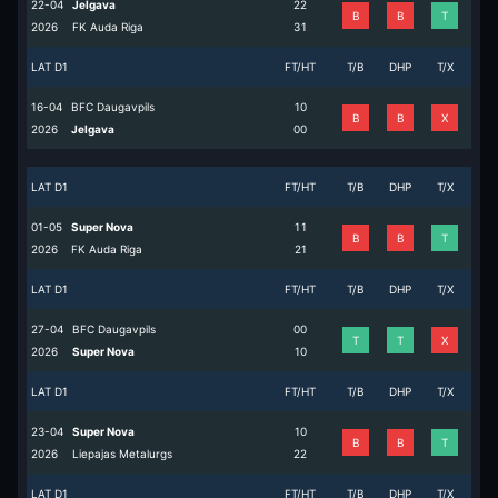
22-04
Jelgava
2
2
B
B
T
2026
FK Auda Riga
3
1
LAT D1
FT/HT
T/B
DHP
T/X
16-04
BFC Daugavpils
1
0
B
B
X
2026
Jelgava
0
0
LAT D1
FT/HT
T/B
DHP
T/X
01-05
Super Nova
1
1
B
B
T
2026
FK Auda Riga
2
1
LAT D1
FT/HT
T/B
DHP
T/X
27-04
BFC Daugavpils
0
0
T
T
X
2026
Super Nova
1
0
LAT D1
FT/HT
T/B
DHP
T/X
23-04
Super Nova
1
0
B
B
T
2026
Liepajas Metalurgs
2
2
LAT D1
FT/HT
T/B
DHP
T/X