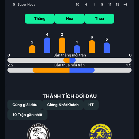
5
Super Nova
10
4
1
5
11
15
-4
Thắng
Hoà
Thua
4
2
6
5
2
1
0
Bàn thắng mỗi trận
0
2.2
Bàn thua mỗi trận
1.5
THÀNH TÍCH ĐỐI ĐẦU
Cùng giải đấu
Giống Nhà/Khách
HT
10
Trận gần nhất