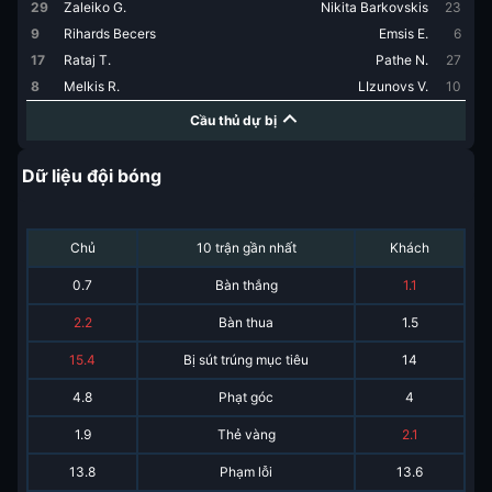
29
Zaleiko G.
Nikita Barkovskis
23
9
Rihards Becers
Emsis E.
6
17
Rataj T.
Pathe N.
27
8
Melkis R.
LIzunovs V.
10
Cầu thủ dự bị
Dữ liệu đội bóng
Chủ
10 trận gần nhất
Khách
0.7
Bàn thắng
1.1
2.2
Bàn thua
1.5
15.4
Bị sút trúng mục tiêu
14
4.8
Phạt góc
4
1.9
Thẻ vàng
2.1
13.8
Phạm lỗi
13.6