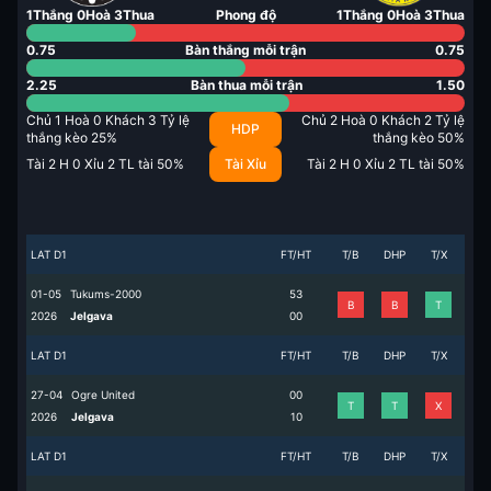
1
Thắng
0
Hoà
3
Thua
Phong độ
1
Thắng
0
Hoà
3
Thua
0.75
Bàn thắng mỗi trận
0.75
2.25
Bàn thua mỗi trận
1.50
Chủ
1
Hoà
0
Khách
3
Tỷ lệ
Chủ
2
Hoà
0
Khách
2
Tỷ lệ
HDP
thắng kèo
25
%
thắng kèo
50
%
Tài
2
H
0
Xỉu
2
TL tài
50
%
Tài Xỉu
Tài
2
H
0
Xỉu
2
TL tài
50
%
LAT D1
FT/HT
T/B
DHP
T/X
01-05
Tukums-2000
5
3
B
B
T
2026
Jelgava
0
0
LAT D1
FT/HT
T/B
DHP
T/X
27-04
Ogre United
0
0
T
T
X
2026
Jelgava
1
0
LAT D1
FT/HT
T/B
DHP
T/X