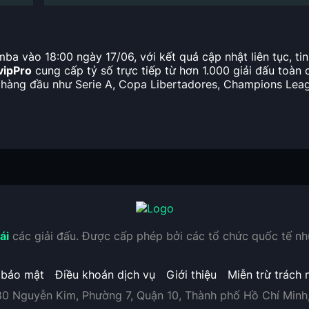
mba vào 18:00 ngày 17/06, với kết quả cập nhật liên tục, ti
vipPro
cung cấp tỷ số trực tiếp từ hơn 1.000 giải đấu toàn 
ấu hàng đầu như Serie A, Copa Libertadores, Champions Lea
ái
các giải đấu. Được cấp phép bởi các tổ chức quốc tế n
 bảo mật
Điều khoản dịch vụ
Giới thiệu
Miễn trừ trách 
80 Nguyễn Kim, Phường 7, Quận 10, Thành phố Hồ Chí Minh