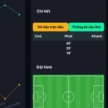
Chi tiết
Dữ liệu trận đấu
Thống kê cầu thủ
Chủ
Phút
Khách
45'
35'
18'
Đội hình