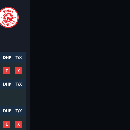
DHP
T/X
B
X
DHP
T/X
DHP
T/X
B
X