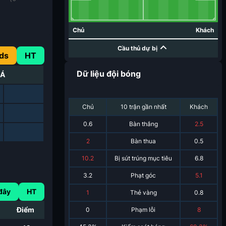
Chủ
Khách
Cầu thủ dự bị
ds
HT
Dữ liệu đội bóng
 Á
Chủ
10 trận gần nhất
Khách
0.6
Bàn thắng
2.5
2
Bàn thua
0.5
10.2
Bị sút trúng mục tiêu
6.8
3.2
Phạt góc
5.1
đây
HT
1
Thẻ vàng
0.8
i
Điểm
0
Phạm lỗi
8