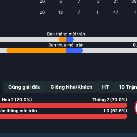
26
6
7
13
21
39
26
18
7
1
47
11
Bàn thắng mỗi trận
Bàn thua mỗi trận
0
Cùng giải đấu
Giống Nhà/Khách
HT
10
Trận
Hoà
2
(
20.0
%)
Thắng
7
(
70.0
%)
àn thắng mỗi trận
1.0
(
62.5
%)