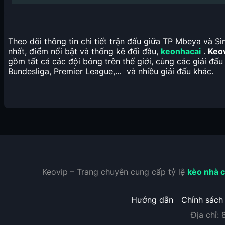
Theo dõi thông tin chi tiết trận đấu giữa TP Mbeya và Si
nhất, điểm nổi bật và thống kê đối đầu,
keonhacai
.
Keo
gồm tất cả các đội bóng trên thế giới, cùng các giải đ
Bundesliga, Premier League,… và nhiều giải đấu khác.
Keovip – Trang chuyên cung cấp tỷ lệ
kèo nhà c
Hướng dẫn
Chính sách
Địa chỉ: