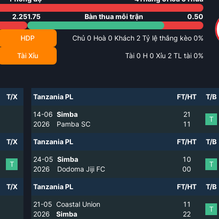
2.25
1.75
Bàn thua mỗi trận
0.50
HDP
Chủ
0
Hoà
0
Khách
2
Tỷ lệ thắng kèo
0
%
Tài Xỉu
Tài
0
H
0
Xỉu
2
TL tài
0
%
T/X
Tanzania PL
FT/HT
T/B
14-06
Simba
2
1
T
2026
Pamba SC
1
1
T/X
Tanzania PL
FT/HT
T/B
24-05
Simba
1
0
T
T
2026
Dodoma Jiji FC
0
0
T/X
Tanzania PL
FT/HT
T/B
21-05
Coastal Union
1
1
T
2026
Simba
2
2