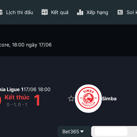
Lịch thi đấu
Kết quả
Xếp hạng
Soi 
core, 18:00 ngày 17/06
ia Ligue 1
17/06
18:00
0
1
Kết thúc
Simba
0 - 1, 0 - 1
Bet365
Handicap