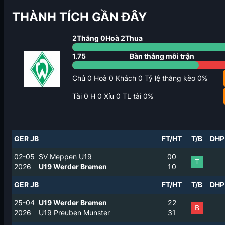
THÀNH TÍCH GẦN ĐÂY
2
Thắng
0
Hoà
2
Thua
1.75
Bàn thắng mỗi trận
Chủ
0
Hoà
0
Khách
0
Tỷ lệ thắng kèo
0
%
Tài
0
H
0
Xỉu
0
TL tài
0
%
GER JB
FT/HT
T/B
DHP
02-05
SV Meppen U19
0
0
T
2026
U19 Werder Bremen
1
0
GER JB
FT/HT
T/B
DHP
25-04
U19 Werder Bremen
2
2
B
2026
U19 Preuben Munster
3
1