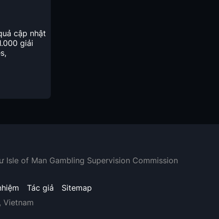
quả cập nhật
.000 giải
s,
hư Isle of Man Gambling Supervision Commission
nhiệm
Tác giả
Sitemap
, Vietnam