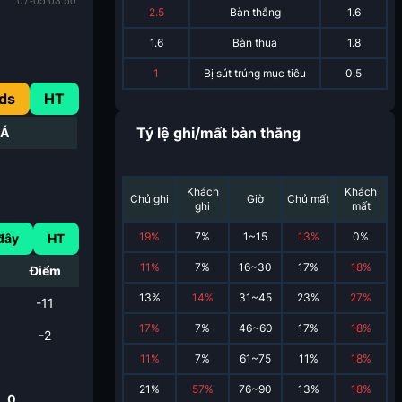
2.5
Bàn thắng
1.6
1.6
Bàn thua
1.8
1
Bị sút trúng mục tiêu
0.5
ds
HT
Tỷ lệ ghi/mất bàn thắng
 Á
Khách
Khách
Chủ ghi
Giờ
Chủ mất
ghi
mất
19
%
7
%
1~15
13
%
0
%
đây
HT
11
%
7
%
16~30
17
%
18
%
i
Điểm
13
%
14
%
31~45
23
%
27
%
-11
17
%
7
%
46~60
17
%
18
%
-2
11
%
7
%
61~75
11
%
18
%
21
%
57
%
76~90
13
%
18
%
0