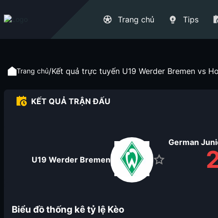
Trang chủ
Tips
/
Kết quả trực tuyến U19 Werder Bremen vs Ho
Trang chủ
KẾT QUẢ TRẬN ĐẤU
German Juni
U19 Werder Bremen
Biểu đồ thống kê tỷ lệ Kèo