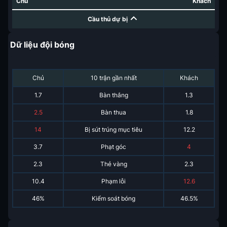
Chủ
Khách
Cầu thủ dự bị
Dữ liệu đội bóng
Chủ
10 trận gần nhất
Khách
1.7
Bàn thắng
1.3
2.5
Bàn thua
1.8
14
Bị sút trúng mục tiêu
12.2
3.7
Phạt góc
4
2.3
Thẻ vàng
2.3
10.4
Phạm lỗi
12.6
46%
Kiểm soát bóng
46.5%