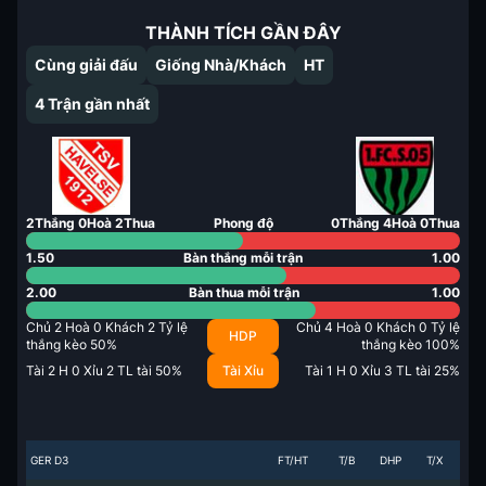
THÀNH TÍCH GẦN ĐÂY
Cùng giải đấu
Giống Nhà/Khách
HT
4
Trận gần nhất
2
Thắng
0
Hoà
2
Thua
Phong độ
0
Thắng
4
Hoà
0
Thua
1.50
Bàn thắng mỗi trận
1.00
2.00
Bàn thua mỗi trận
1.00
Chủ
2
Hoà
0
Khách
2
Tỷ lệ
Chủ
4
Hoà
0
Khách
0
Tỷ lệ
HDP
thắng kèo
50
%
thắng kèo
100
%
Tài
2
H
0
Xỉu
2
TL tài
50
%
Tài Xỉu
Tài
1
H
0
Xỉu
3
TL tài
25
%
GER D3
FT/HT
T/B
DHP
T/X