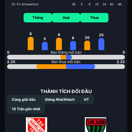
20
FC Schweinfurt
36
5
6
25
34
80
-46
Thắng
Hoà
Thua
8
8
25
20
6
5
0
Bàn thắng mỗi trận
0
2.25
Bàn thua mỗi trận
2.22
THÀNH TÍCH ĐỐI ĐẦU
Cùng giải đấu
Giống Nhà/Khách
HT
10
Trận gần nhất