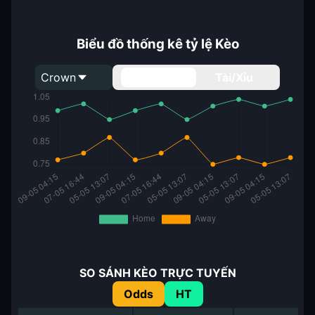
Biểu đồ thống kê tỷ lệ Kèo
Crown
Handicap
Tài/Xỉu
SO SÁNH KÈO TRỰC TUYẾN
Odds
HT