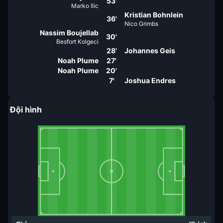
53'
Marko Ilic
Kristian Bohnlein
36'
Nico Grimbs
Nassim Boujellab
30'
Besfort Kolgeci
28'
Johannes Geis
Noah Plume
27'
Noah Plume
20'
7'
Joshua Endres
Đội hình