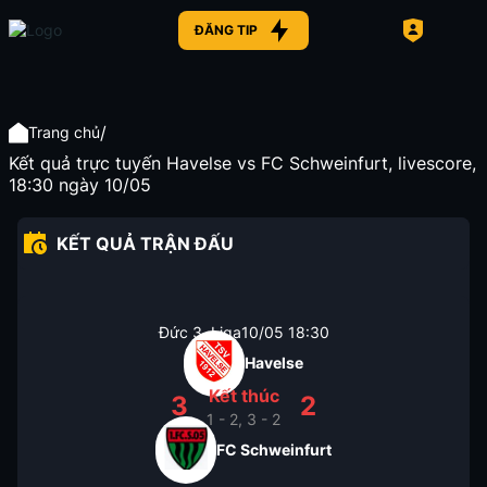
ĐĂNG TIP
/
Trang chủ
Kết quả trực tuyến Havelse vs FC Schweinfurt, livescore,
18:30 ngày 10/05
KẾT QUẢ TRẬN ĐẤU
Đức 3. Liga
10/05
18:30
Havelse
Kết thúc
3
2
1 - 2, 3 - 2
FC Schweinfurt