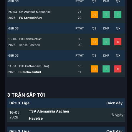
GER D3
FT/HT
T/B
DHP
T/X
25-04
SV Waldhof Mannheim
2
1
H
T
T
2026
FC Schweinfurt
2
0
GER D3
FT/HT
T/B
DHP
T/X
18-04
FC Schweinfurt
0
0
H
T
X
2026
Hansa Rostock
0
0
GER D3
FT/HT
T/B
DHP
T/X
11-04
TSG Hoffenheim (Trẻ)
1
0
H
T
X
2026
FC Schweinfurt
1
1
3 TRẬN SẮP TỚI
Đức 3. Liga
Cách đây
TSV Alemannia Aachen
16-05
6
Ngày
2026
Havelse
Đức 3. Liga
Cách đây