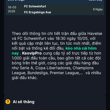
FC Schweinfurt
16-05
6
Ngày
2026
FC Erzgebirge Aue
Theo dõi thông tin chi tiết trận đấu giữa Havelse
và FC Schweinfurt vào 18:30 ngày 10/05, với
kết quả cập nhật liên tục, tin tức mới nhất, điểm
nổi bật và thống kê đối đầu,
kèo nhà cái hôm
nay
.
KeovipPro
cung cấp tỷ số trực tiếp từ hơn
1.000 giải đấu toàn cầu, bao gồm tất cả các đội
bóng trên thế giới, cùng các giải đấu hàng đầu
như Serie A, Copa Libertadores, Champions
League, Bundesliga, Premier League,… và nhiều
giải đấu khác.
Ai sẽ thắng