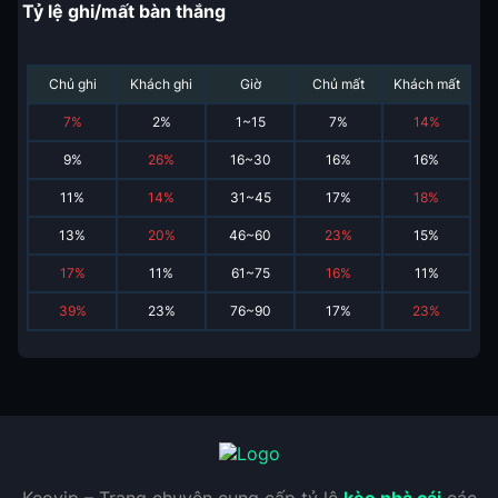
Tỷ lệ ghi/mất bàn thắng
Chủ ghi
Khách ghi
Giờ
Chủ mất
Khách mất
7
%
2
%
1~15
7
%
14
%
9
%
26
%
16~30
16
%
16
%
11
%
14
%
31~45
17
%
18
%
13
%
20
%
46~60
23
%
15
%
17
%
11
%
61~75
16
%
11
%
39
%
23
%
76~90
17
%
23
%