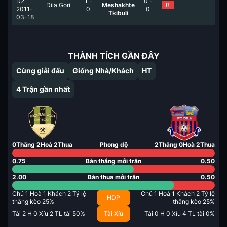
D2
1
-
0
-
Dila Gori
Meshakhte
B
2011-
0
0
Tkibuli
03-18
THÀNH TÍCH GẦN ĐÂY
Cùng giải đấu
Giống Nhà/Khách
HT
4
Trận gần nhất
0
Thắng
2
Hoà
2
Thua
Phong độ
2
Thắng
0
Hoà
2
Thua
0.75
Bàn thắng mỗi trận
0.50
2.00
Bàn thua mỗi trận
0.50
Chủ
1
Hoà
1
Khách
2
Tỷ lệ
Chủ
1
Hoà
1
Khách
2
Tỷ lệ
HDP
thắng kèo
25
%
thắng kèo
25
%
Tài
2
H
0
Xỉu
2
TL tài
50
%
Tài Xỉu
Tài
0
H
0
Xỉu
4
TL tài
0
%