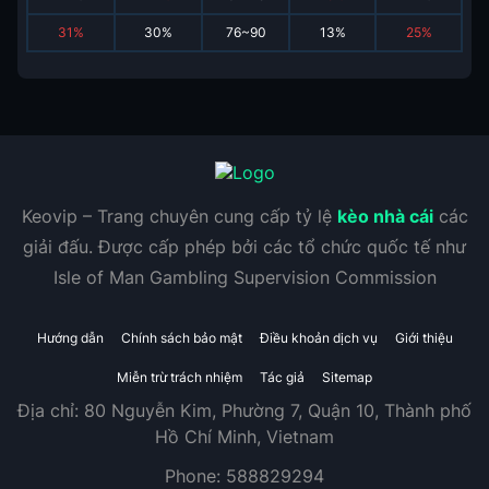
31
%
30
%
76~90
13
%
25
%
Keovip – Trang chuyên cung cấp tỷ lệ
kèo nhà cái
các
giải đấu. Được cấp phép bởi các tổ chức quốc tế như
Isle of Man Gambling Supervision Commission
Hướng dẫn
Chính sách bảo mật
Điều khoản dịch vụ
Giới thiệu
Miễn trừ trách nhiệm
Tác giả
Sitemap
Địa chỉ:
80 Nguyễn Kim, Phường 7, Quận 10, Thành phố
Hồ Chí Minh, Vietnam
Phone:
588829294