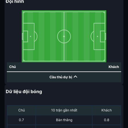
Đội hình
Chủ
Khách
Cầu thủ dự bị
Dữ liệu đội bóng
Chủ
10 trận gần nhất
Khách
0.7
Bàn thắng
0.8