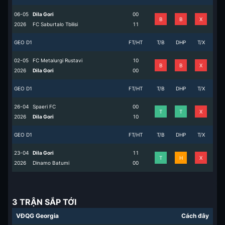
06-05
Dila Gori
0
0
B
B
X
2026
FC Saburtalo Tbilisi
1
1
GEO D1
FT/HT
T/B
DHP
T/X
02-05
FC Metalurgi Rustavi
1
0
B
B
X
2026
Dila Gori
0
0
GEO D1
FT/HT
T/B
DHP
T/X
26-04
Spaeri FC
0
0
T
T
X
2026
Dila Gori
1
0
GEO D1
FT/HT
T/B
DHP
T/X
23-04
Dila Gori
1
1
T
H
X
2026
Dinamo Batumi
0
0
3 TRẬN SẮP TỚI
VĐQG Georgia
Cách đây