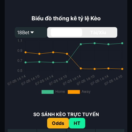
Biểu đồ thống kê tỷ lệ Kèo
18Bet
Handicap
Tài/Xỉu
SO SÁNH KÈO TRỰC TUYẾN
Odds
HT