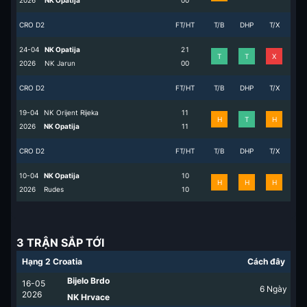
2026
NK Opatija
0
0
CRO D2
FT/HT
T/B
DHP
T/X
24-04
NK Opatija
2
1
T
T
X
2026
NK Jarun
0
0
CRO D2
FT/HT
T/B
DHP
T/X
19-04
NK Orijent Rijeka
1
1
H
T
H
2026
NK Opatija
1
1
CRO D2
FT/HT
T/B
DHP
T/X
10-04
NK Opatija
1
0
H
H
H
2026
Rudes
1
0
3 TRẬN SẮP TỚI
Hạng 2 Croatia
Cách đây
Bijelo Brdo
16-05
6
Ngày
2026
NK Hrvace