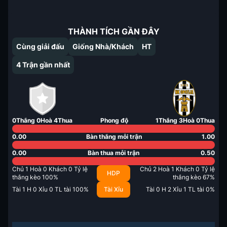
THÀNH TÍCH GẦN ĐÂY
Cùng giải đấu
Giống Nhà/Khách
HT
4
Trận gần nhất
0
Thắng
0
Hoà
4
Thua
Phong độ
1
Thắng
3
Hoà
0
Thua
0.00
Bàn thắng mỗi trận
1.00
0.00
Bàn thua mỗi trận
0.50
Chủ
1
Hoà
0
Khách
0
Tỷ lệ
Chủ
2
Hoà
1
Khách
0
Tỷ lệ
HDP
thắng kèo
100
%
thắng kèo
67
%
Tài
1
H
0
Xỉu
0
TL tài
100
%
Tài Xỉu
Tài
0
H
2
Xỉu
1
TL tài
0
%