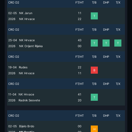
CRO D2
FT/HT
T/B
DHP
T/X
02-05
NK Jarun
1
1
T
2026
NK Hrvace
2
2
CRO D2
FT/HT
T/B
DHP
T/X
25-04
NK Hrvace
4
3
T
T
T
2026
NK Orijent Rijeka
0
0
CRO D2
FT/HT
T/B
DHP
T/X
19-04
Rudes
2
2
B
2026
NK Hrvace
1
1
CRO D2
FT/HT
T/B
DHP
T/X
11-04
NK Hrvace
4
1
T
2026
Radnik Sesvete
2
0
CRO D2
FT/HT
T/B
DHP
T/X
02-05
Bijelo Brdo
0
0
H