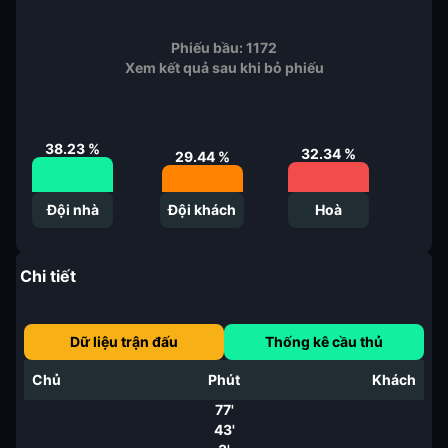
Phiếu bầu:
1172
Xem kết quả sau khi bỏ phiếu
38.23
%
32.34
%
29.44
%
Đội nhà
Đội khách
Hoà
Chi tiết
Dữ liệu trận đấu
Thống kê cầu thủ
Chủ
Phút
Khách
77'
43'