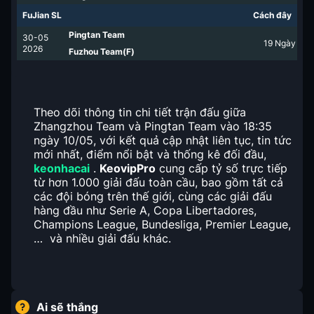
FuJian SL
Cách đây
Pingtan Team
30-05
19
Ngày
2026
Fuzhou Team(F)
Theo dõi thông tin chi tiết trận đấu giữa
Zhangzhou Team và Pingtan Team vào 18:35
ngày 10/05, với kết quả cập nhật liên tục, tin tức
mới nhất, điểm nổi bật và thống kê đối đầu,
keonhacai
.
KeovipPro
cung cấp tỷ số trực tiếp
từ hơn 1.000 giải đấu toàn cầu, bao gồm tất cả
các đội bóng trên thế giới, cùng các giải đấu
hàng đầu như Serie A, Copa Libertadores,
Champions League, Bundesliga, Premier League,
… và nhiều giải đấu khác.
Ai sẽ thắng