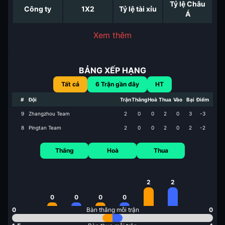
Tỷ lệ Châu
Công ty
1X2
Tỷ lệ tài xỉu
Á
Xem thêm
BẢNG XẾP HẠNG
Tất cả
6
Trận gần đây
HT
#
Đội
Trận
Thắng
Hoà
Thua
Vào
Bại
Điểm
9
Zhangzhou Team
2
0
0
2
0
3
-3
8
Pingtan Team
2
0
0
2
0
2
-2
Thắng
Hoà
Thua
2
2
0
0
0
0
0
Bàn thắng mỗi trận
0