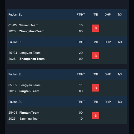
FuJian SL
FT/HT
T/B
DHP
T/X
01-05
Xiamen Team
1
0
B
2026
Zhangzhou Team
0
0
FuJian SL
FT/HT
T/B
DHP
T/X
25-04
Longyan Team
2
0
B
2026
Zhangzhou Team
0
0
FuJian SL
FT/HT
T/B
DHP
T/X
05-05
Longyan Team
1
1
B
2026
Pingtan Team
0
0
FuJian SL
FT/HT
T/B
DHP
T/X
25-04
Pingtan Team
0
0
B
2026
Sanming Team
1
0