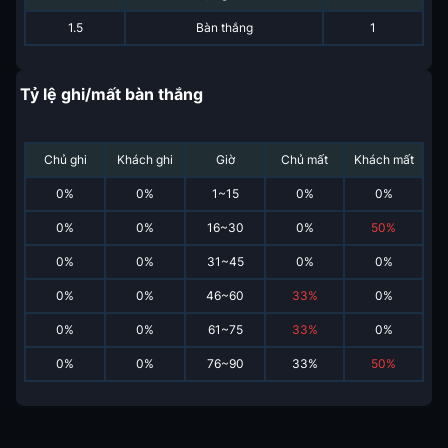
1.5
Bàn thắng
1
Tỷ lệ ghi/mất bàn thắng
Chủ ghi
Khách ghi
Giờ
Chủ mất
Khách mất
0
%
0
%
1~15
0
%
0
%
0
%
0
%
16~30
0
%
50
%
0
%
0
%
31~45
0
%
0
%
0
%
0
%
46~60
33
%
0
%
0
%
0
%
61~75
33
%
0
%
0
%
0
%
76~90
33
%
50
%