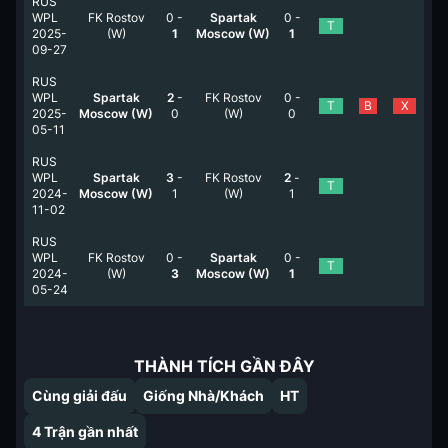
RUS
WPL
FK Rostov
0
-
Spartak
0
-
T
2025-
(W)
1
Moscow (W)
1
09-27
RUS
WPL
Spartak
2
-
FK Rostov
0
-
T
B
X
2025-
Moscow (W)
0
(W)
0
05-11
RUS
WPL
Spartak
3
-
FK Rostov
2
-
T
2024-
Moscow (W)
1
(W)
1
11-02
RUS
WPL
FK Rostov
0
-
Spartak
0
-
T
2024-
(W)
3
Moscow (W)
1
05-24
THÀNH TÍCH GẦN ĐÂY
Cùng giải đấu
Giống Nhà/Khách
HT
4
Trận gần nhất