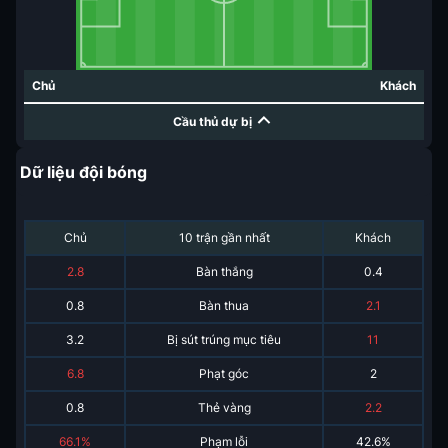
Chủ
Khách
Cầu thủ dự bị
Dữ liệu đội bóng
Chủ
10 trận gần nhất
Khách
2.8
Bàn thắng
0.4
0.8
Bàn thua
2.1
3.2
Bị sút trúng mục tiêu
11
6.8
Phạt góc
2
0.8
Thẻ vàng
2.2
66.1%
Phạm lỗi
42.6%