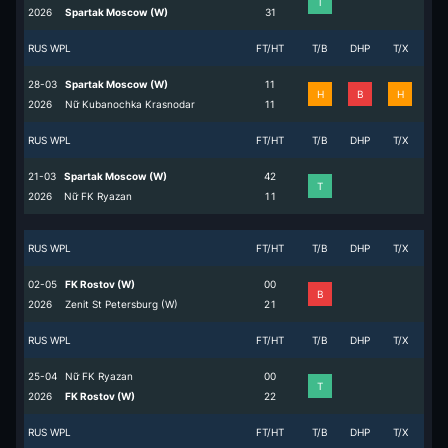
T
2026
Spartak Moscow (W)
3
1
RUS WPL
FT/HT
T/B
DHP
T/X
28-03
Spartak Moscow (W)
1
1
H
B
H
2026
Nữ Kubanochka Krasnodar
1
1
RUS WPL
FT/HT
T/B
DHP
T/X
21-03
Spartak Moscow (W)
4
2
T
2026
Nữ FK Ryazan
1
1
RUS WPL
FT/HT
T/B
DHP
T/X
02-05
FK Rostov (W)
0
0
B
2026
Zenit St Petersburg (W)
2
1
RUS WPL
FT/HT
T/B
DHP
T/X
25-04
Nữ FK Ryazan
0
0
T
2026
FK Rostov (W)
2
2
RUS WPL
FT/HT
T/B
DHP
T/X