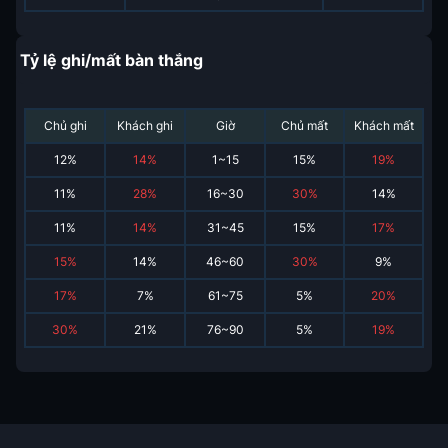
Tỷ lệ ghi/mất bàn thắng
Chủ ghi
Khách ghi
Giờ
Chủ mất
Khách mất
12
%
14
%
1~15
15
%
19
%
11
%
28
%
16~30
30
%
14
%
11
%
14
%
31~45
15
%
17
%
15
%
14
%
46~60
30
%
9
%
17
%
7
%
61~75
5
%
20
%
30
%
21
%
76~90
5
%
19
%