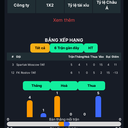
Tỷ lệ Châu
Công ty
1X2
Tỷ lệ tài xỉu
Á
Xem thêm
BẢNG XẾP HẠNG
Tất cả
6
Trận gần đây
HT
#
Đội
Trận
Thắng
Hoà
Thua
Vào
Bại
Điểm
3
Spartak Moscow (W)
5
4
1
0
15
4
11
12
FK Rostov (W)
6
1
0
5
2
15
-13
Thắng
Hoà
Thua
1
5
4
1
0
0
0
Bàn thắng mỗi trận
0