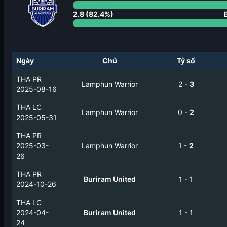
2.8
(
82.4
%)
Ngày
Chủ
Tỷ số
THA PR
Lamphun Warrior
2
-
3
2025-08-16
THA LC
Lamphun Warrior
0
-
2
2025-05-31
THA PR
2025-03-
Lamphun Warrior
1
-
2
26
THA PR
Buriram United
1
-
1
2024-10-26
THA LC
2024-04-
Buriram United
1
-
1
24