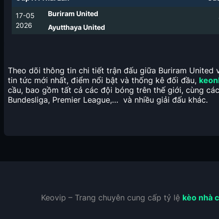
Buriram United
17-05
2026
Ayutthaya United
Theo dõi thông tin chi tiết trận đấu giữa Buriram United
tin tức mới nhất, điểm nổi bật và thống kê đối đầu,
keon
cầu, bao gồm tất cả các đội bóng trên thế giới, cùng c
Bundesliga, Premier League,… và nhiều giải đấu khác.
Keovip – Trang chuyên cung cấp tỷ lệ
kèo nhà c