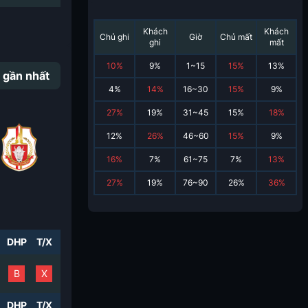
Khách
Khách
Chủ ghi
Giờ
Chủ mất
ghi
mất
10
%
9
%
1~15
15
%
13
%
 gần nhất
4
%
14
%
16~30
15
%
9
%
27
%
19
%
31~45
15
%
18
%
12
%
26
%
46~60
15
%
9
%
16
%
7
%
61~75
7
%
13
%
27
%
19
%
76~90
26
%
36
%
DHP
T/X
B
X
DHP
T/X