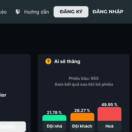
kèo
Hướng dẫn
ĐĂNG KÝ
ĐĂNG NHẬP
Ai sẽ thắng
Phiếu bầu:
955
Xem kết quả sau khi bỏ phiếu
ior
49.95
%
28.27
%
21.78
%
Đội nhà
Đội khách
Hoà
Tài/Xỉu