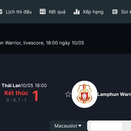
Lịch thi đấu
Kết quả
Xếp hạng
Soi 
n Warrior, livescore, 18:00 ngày 10/05
Thái Lan
10/05
18:00
1
1
Kết thúc
Lamphun Warr
0 - 0, 1 - 1
Macauslot
Handicap