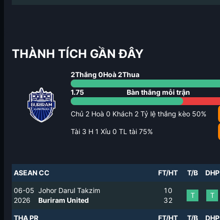
THÀNH TÍCH GẦN ĐÂY
2
Thắng
0
Hoà
2
Thua
1.75
Bàn thắng mỗi trận
Chủ
2
Hoà
0
Khách
2
Tỷ lệ thắng kèo
50
%
Tài
3
H
1
Xỉu
0
TL tài
75
%
ASEAN CC
FT/HT
T/B
DHP
06-05
Johor Darul Takzim
1
0
T
T
2026
Buriram United
3
2
THA PR
FT/HT
T/B
DHP