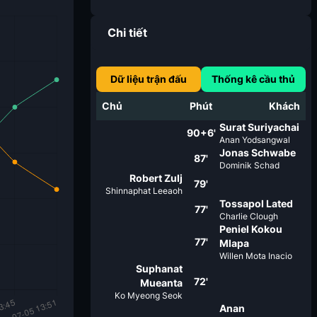
Chi tiết
Dữ liệu trận đấu
Thống kê cầu thủ
Chủ
Phút
Khách
Surat Suriyachai
90+6'
Anan Yodsangwal
Jonas Schwabe
87'
Dominik Schad
Robert Zulj
79'
Shinnaphat Leeaoh
Tossapol Lated
77'
Charlie Clough
Peniel Kokou
77'
Mlapa
Willen Mota Inacio
Suphanat
72'
Mueanta
Ko Myeong Seok
Anan