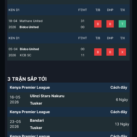
KEN D1
FT/HT
T/B
DHP
T/X
18-04
Mathare United
3
1
B
B
T
2026
Bidco United
0
0
KEN D1
FT/HT
T/B
DHP
T/X
05-04
Bidco United
0
0
B
B
X
2026
KCB SC
1
1
3 TRẬN SẮP TỚI
Kenya Premier League
Cách đây
Ulinzi Stars Nakuru
16-05
6
Ngày
2026
Tusker
Kenya Premier League
Cách đây
Bandari
23-05
13
Ngày
2026
Tusker
Kenya Premier League
Cách đây