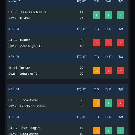
Kenya C
FT/HT
T/B
DHP
T/X
03-05
Ulinzi Stars Nakuru
1
1
T
T
T
2026
Tusker
2
1
KEN D1
FT/HT
T/B
DHP
T/X
24-04
Tusker
0
0
B
B
X
2026
Mara Sugar FC
1
0
KEN D1
FT/HT
T/B
DHP
T/X
18-04
Tusker
0
0
H
B
X
2026
Sofapaka FC
0
0
KEN D1
FT/HT
T/B
DHP
T/X
03-05
Bidco United
0
0
H
T
X
2026
Kariobangi Sharks
0
0
KEN D1
FT/HT
T/B
DHP
T/X
24-04
Posta Rangers
1
1
H
T
T
2026
Bidco United
1
0