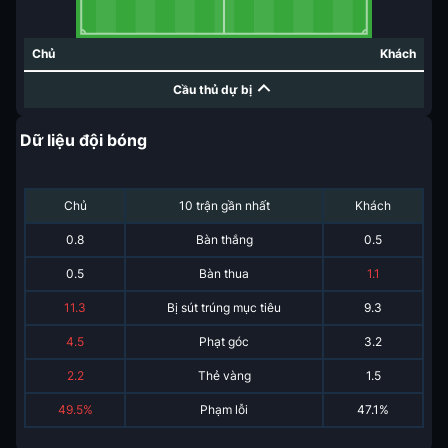
Chủ
Khách
Cầu thủ dự bị
Dữ liệu đội bóng
Chủ
10 trận gần nhất
Khách
0.8
Bàn thắng
0.5
0.5
Bàn thua
1.1
11.3
Bị sút trúng mục tiêu
9.3
4.5
Phạt góc
3.2
2.2
Thẻ vàng
1.5
49.5%
Phạm lỗi
47.1%