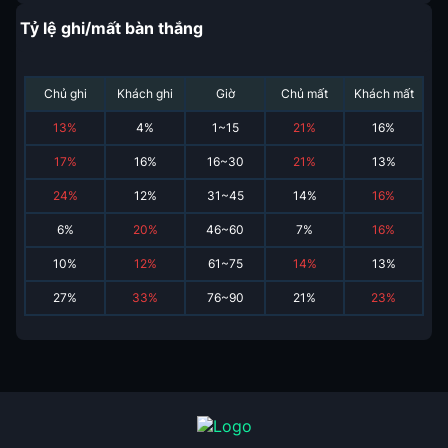
Tỷ lệ ghi/mất bàn thắng
Chủ ghi
Khách ghi
Giờ
Chủ mất
Khách mất
13
%
4
%
1~15
21
%
16
%
17
%
16
%
16~30
21
%
13
%
24
%
12
%
31~45
14
%
16
%
6
%
20
%
46~60
7
%
16
%
10
%
12
%
61~75
14
%
13
%
27
%
33
%
76~90
21
%
23
%