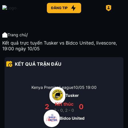
ĐĂNG TIP
/
Trang chủ
Kết quả trực tuyến Tusker vs Bidco United, livescore,
19:00 ngày 10/05
KẾT QUẢ TRẬN ĐẤU
Kenya Premier League
10/05
19:00
Tusker
Kết thúc
2
0
2 - 0, 2 - 0
Bidco United