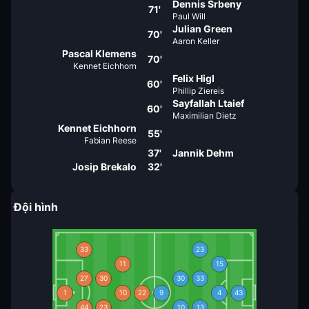
Dennis Srbeny
71'
Paul Will
Julian Green
70'
Aaron Keller
Pascal Klemens
70'
Kennet Eichhorn
Felix Higl
60'
Phillip Ziereis
Sayfallah Ltaief
60'
Maximilian Dietz
Kennet Eichhorn
55'
Fabian Reese
37'
Jannik Dehm
Josip Brekalo
32'
Đội hình
33
23
11
15
27
30
30
33
1
10
22
9
4
43
44
23
10
13