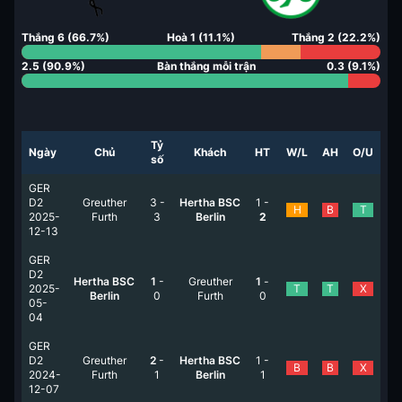
Thắng
6
(
66.7
%)
Hoà
1
(
11.1
%)
Thắng
2
(
22.2
%)
2.5
(
90.9
%)
Bàn thắng mỗi trận
0.3
(
9.1
%)
Tỷ
Ngày
Chủ
Khách
HT
W/L
AH
O/U
số
GER
D2
Greuther
3
-
Hertha BSC
1
-
H
B
T
2025-
Furth
3
Berlin
2
12-13
GER
D2
Hertha BSC
1
-
Greuther
1
-
2025-
T
T
X
Berlin
0
Furth
0
05-
04
GER
D2
Greuther
2
-
Hertha BSC
1
-
B
B
X
2024-
Furth
1
Berlin
1
12-07