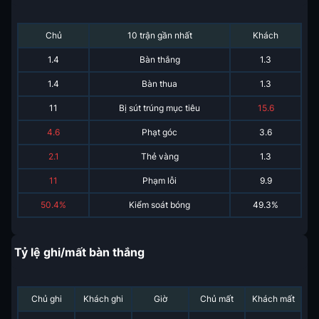
Chủ
10 trận gần nhất
Khách
1.4
Bàn thắng
1.3
1.4
Bàn thua
1.3
11
Bị sút trúng mục tiêu
15.6
4.6
Phạt góc
3.6
2.1
Thẻ vàng
1.3
11
Phạm lỗi
9.9
50.4%
Kiểm soát bóng
49.3%
Tỷ lệ ghi/mất bàn thắng
Chủ ghi
Khách ghi
Giờ
Chủ mất
Khách mất