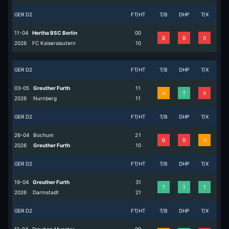
GER D2
FT/HT
T/B
DHP
T/X
11-04
Hertha BSC Berlin
0
0
B
B
X
2026
FC Kaiserslautern
1
0
GER D2
FT/HT
T/B
DHP
T/X
03-05
Greuther Furth
1
1
H
T
X
2026
Nurnberg
1
1
GER D2
FT/HT
T/B
DHP
T/X
26-04
Bochum
2
1
B
B
H
2026
Greuther Furth
1
0
GER D2
FT/HT
T/B
DHP
T/X
19-04
Greuther Furth
3
1
T
T
T
2026
Darmstadt
2
1
GER D2
FT/HT
T/B
DHP
T/X