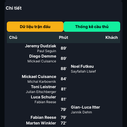
Chi tiết
Dữ liệu trận đấu
Thống kê cầu thủ
Chủ
Phút
Khách
Jeremy Dudziak
89'
Paul Seguin
Diego Demme
89'
Mickael Cuisance
Noel Futkeu
88'
Sayfallah Ltaief
Mickael Cuisance
84'
Michal Karbownik
Toni Leistner
81'
Julian Eitschberger
Luca Schuler
81'
Fabian Reese
Gian-Luca Itter
79'
Jannik Dehm
Fabian Reese
79'
Marten Winkler
72'