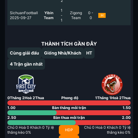
2
1
SichuanFootball
Yibin
Zigong
0
-
-
H
2025-09-27
Team
Team
0
1
THÀNH TÍCH GẦN ĐÂY
Cùng giải đấu
Giống Nhà/Khách
HT
4
Trận gần nhất
0
Thắng
2
Hoà
2
Thua
Phong độ
1
Thắng
1
Hoà
2
Thua
1.00
Bàn thắng mỗi trận
1.50
2.50
Bàn thua mỗi trận
2.00
Chủ
0
Hoà
0
Khách
0
Tỷ lệ
Chủ
0
Hoà
0
Khách
0
Tỷ lệ
HDP
thắng kèo
0
%
thắng kèo
0
%