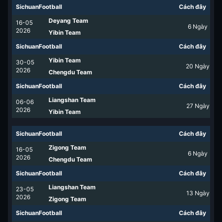
SichuanFootball
Cách đây
Deyang Team
16-05
6
Ngày
2026
Yibin Team
SichuanFootball
Cách đây
Yibin Team
30-05
20
Ngày
2026
Chengdu Team
SichuanFootball
Cách đây
Liangshan Team
06-06
27
Ngày
2026
Yibin Team
SichuanFootball
Cách đây
Zigong Team
16-05
6
Ngày
2026
Chengdu Team
SichuanFootball
Cách đây
Liangshan Team
23-05
13
Ngày
2026
Zigong Team
SichuanFootball
Cách đây