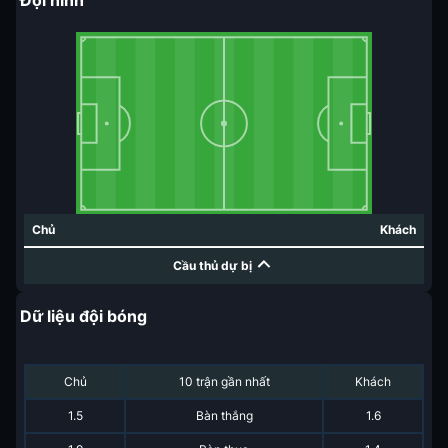
Đội hình
Chủ
Khách
Cầu thủ dự bị
Dữ liệu đội bóng
Chủ
10 trận gần nhất
Khách
1.5
Bàn thắng
1.6