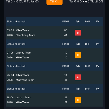
Tài
0
H
0
Xỉu
0
TL tài
0
%
Tài Xỉu
Tài
0
H
0
Xỉu
0
TL tài
0
%
SichuanFootball
FT/HT
T/B
DHP
T/X
05-05
Yibin Team
0
0
B
2026
Nanchong Team
4
1
SichuanFootball
FT/HT
T/B
DHP
T/X
01-05
Dazhou Team
1
0
H
2026
Yibin Team
1
0
SichuanFootball
FT/HT
T/B
DHP
T/X
25-04
Yibin Team
1
1
B
2026
Mianyang Team
3
1
SichuanFootball
FT/HT
T/B
DHP
T/X
18-04
Leshan Team
2
1
H
2026
Yibin Team
2
1