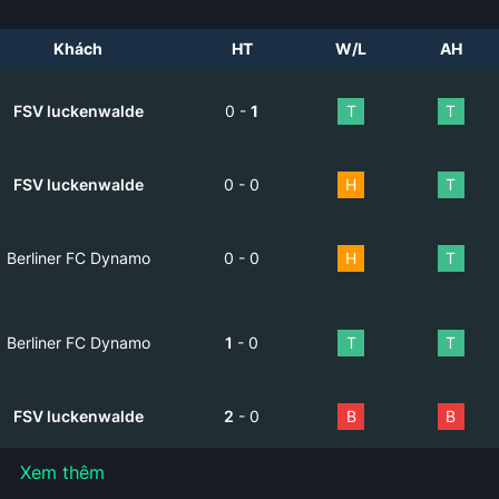
Khách
HT
W/L
AH
FSV luckenwalde
0
-
1
T
T
FSV luckenwalde
0
-
0
H
T
Berliner FC Dynamo
0
-
0
H
T
Berliner FC Dynamo
1
-
0
T
T
FSV luckenwalde
2
-
0
B
B
Xem thêm