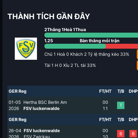
THÀNH TÍCH GẦN ĐÂY
2
Thắng
1
Hoà
1
Thua
1.25
Bàn thắng mỗi trận
Chủ
1
Hoà
0
Khách
2
Tỷ lệ thắng kèo
33
%
Tài
1
H
0
Xỉu
2
TL tài
33
%
GER Reg
FT/HT
T/B
DHP
01-05
Hertha BSC Berlin Am
0
0
T
2026
FSV luckenwalde
1
1
GER Reg
FT/HT
T/B
DHP
26-04
FSV luckenwalde
0
0
B
B
2026
FSV Zwickau
1
0