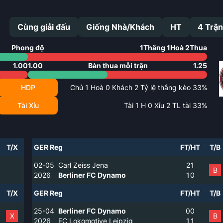
Cùng giải đấu
Giống Nhà/Khách
HT
4
Trận
Phong độ
1
Thắng
1
Hoà
2
Thua
1.00
1.00
Bàn thua mỗi trận
1.25
HDP
Chủ
1
Hoà
0
Khách
2
Tỷ lệ thắng kèo
33
%
Tài Xỉu
Tài
1
H
0
Xỉu
2
TL tài
33
%
T/X
GER Reg
FT/HT
T/B
02-05
Carl Zeiss Jena
2
1
B
2026
Berliner FC Dynamo
1
0
T/X
GER Reg
FT/HT
T/B
25-04
Berliner FC Dynamo
0
0
X
B
2026
FC Lokomotive Leipzig
1
1