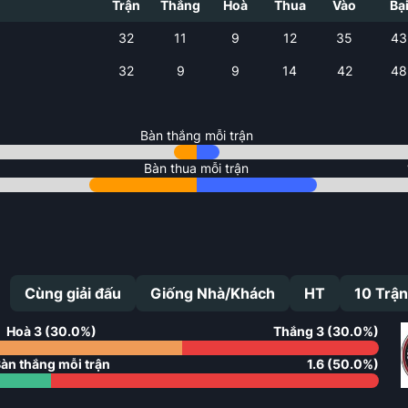
Trận
Thắng
Hoà
Thua
Vào
Bạ
32
11
9
12
35
43
32
9
9
14
42
48
Bàn thắng mỗi trận
Bàn thua mỗi trận
Cùng giải đấu
Giống Nhà/Khách
HT
10
Trận
Hoà
3
(
30.0
%)
Thắng
3
(
30.0
%)
àn thắng mỗi trận
1.6
(
50.0
%)