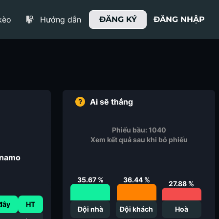
kèo
Hướng dẫn
ĐĂNG KÝ
ĐĂNG NHẬP
Ai sẽ thắng
Phiếu bầu:
1040
Xem kết quả sau khi bỏ phiếu
ynamo
36.44
%
35.67
%
27.88
%
đây
HT
Đội nhà
Đội khách
Hoà