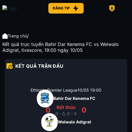
ĐĂNG TIP
/
Trang chủ
Kết quả trực tuyến Bahir Dar Kenema FC vs Welwalo
Adigrat, livescore, 19:00 ngày 10/05
KẾT QUẢ TRẬN ĐẤU
Ethiopia Premier League
10/05
19:00
Bahir Dar Kenema FC
Kết thúc
0
0
0 - 0, 0 - 0
Welwalo Adigrat