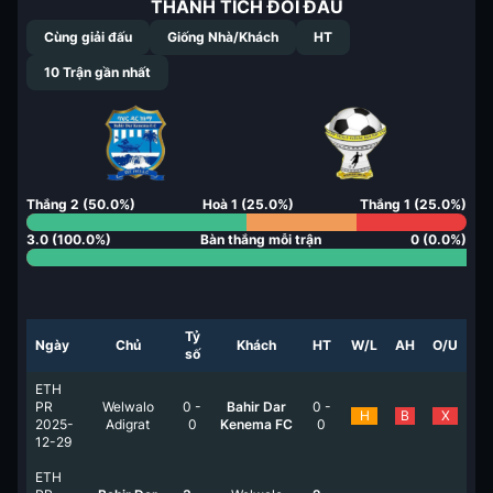
THÀNH TÍCH ĐỐI ĐẦU
Cùng giải đấu
Giống Nhà/Khách
HT
10
Trận gần nhất
Thắng
2
(
50.0
%)
Hoà
1
(
25.0
%)
Thắng
1
(
25.0
%)
3.0
(
100.0
%)
Bàn thắng mỗi trận
0
(
0.0
%)
Tỷ
Ngày
Chủ
Khách
HT
W/L
AH
O/U
số
ETH
PR
Welwalo
0
-
Bahir Dar
0
-
H
B
X
2025-
Adigrat
0
Kenema FC
0
12-29
ETH