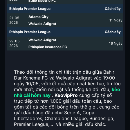
Ethio Electric FC
Ethiopia Premier League
Cách đây
Adama City
21-05
11
Ngày
2026
Welwalo Adigrat
Ethiopia Premier League
Cách đây
Welwalo Adigrat
29-05
19
Ngày
2026
Ethiopian Insurance FC
Theo dõi thông tin chi tiết trận đấu giữa Bahir
Dar Kenema FC và Welwalo Adigrat vào 19:00
ngày 10/05, với kết quả cập nhật liên tục, tin tức
mới nhất, điểm nổi bật và thống kê đối đầu,
kèo
nhà cái hôm nay
.
KeovipPro
cung cấp tỷ số
trực tiếp từ hơn 1.000 giải đấu toàn cầu, bao
gồm tất cả các đội bóng trên thế giới, cùng các
giải đấu hàng đầu như Serie A, Copa
Libertadores, Champions League, Bundesliga,
Premier League,… và nhiều giải đấu khác.