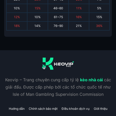
10
%
15
%
46~60
11
%
5
%
12
%
10
%
61~75
16
%
15
%
18
%
14
%
76~90
21
%
36
%
Keovip – Trang chuyên cung cấp tỷ lệ
kèo nhà cái
các
giải đấu. Được cấp phép bởi các tổ chức quốc tế như
Isle of Man Gambling Supervision Commission
Hướng dẫn
Chính sách bảo mật
Điều khoản dịch vụ
Giới thiệu