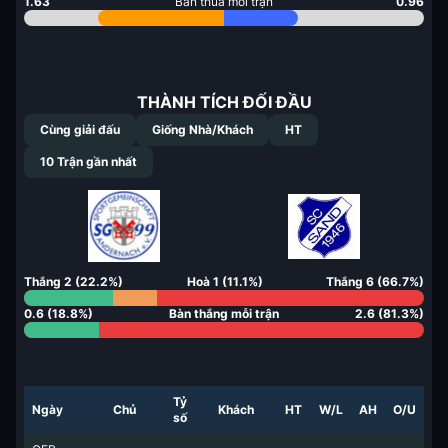
1.63
Bàn thua mỗi trận
0.96
THÀNH TÍCH ĐỐI ĐẦU
Cùng giải đấu
Giống Nhà/Khách
HT
10
Trận gần nhất
Thắng
2
(
22.2
%)
Hoà
1
(
11.1
%)
Thắng
6
(
66.7
%)
0.6
(
18.8
%)
Bàn thắng mỗi trận
2.6
(
81.3
%)
Tỷ
Ngày
Chủ
Khách
HT
W/L
AH
O/U
số