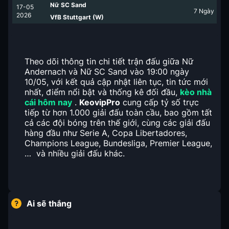
Nữ SC Sand
17-05
7
Ngày
2026
VfB Stuttgart (W)
Theo dõi thông tin chi tiết trận đấu giữa Nữ
Andernach và Nữ SC Sand vào 19:00 ngày
10/05, với kết quả cập nhật liên tục, tin tức mới
nhất, điểm nổi bật và thống kê đối đầu,
kèo nhà
cái hôm nay
.
KeovipPro
cung cấp tỷ số trực
tiếp từ hơn 1.000 giải đấu toàn cầu, bao gồm tất
cả các đội bóng trên thế giới, cùng các giải đấu
hàng đầu như Serie A, Copa Libertadores,
Champions League, Bundesliga, Premier League,
… và nhiều giải đấu khác.
Ai sẽ thắng