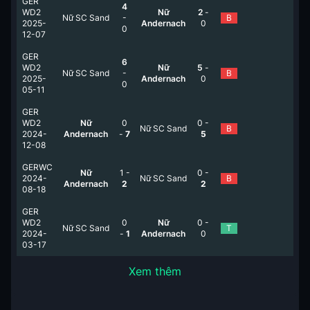
GER
4
WD2
Nữ
2
-
Nữ SC Sand
-
B
2025-
Andernach
0
0
12-07
GER
6
WD2
Nữ
5
-
Nữ SC Sand
-
B
2025-
Andernach
0
0
05-11
GER
WD2
Nữ
0
0
-
Nữ SC Sand
B
2024-
Andernach
-
7
5
12-08
GERWC
Nữ
1
-
0
-
2024-
Nữ SC Sand
B
Andernach
2
2
08-18
GER
WD2
0
Nữ
0
-
Nữ SC Sand
T
2024-
-
1
Andernach
0
03-17
Xem thêm