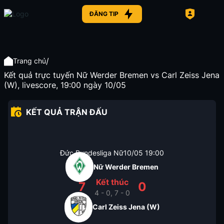
ĐĂNG TIP
/
Trang chủ
Kết quả trực tuyến Nữ Werder Bremen vs Carl Zeiss Jena
(W), livescore, 19:00 ngày 10/05
KẾT QUẢ TRẬN ĐẤU
Đức Bundesliga Nữ
10/05
19:00
Nữ Werder Bremen
Kết thúc
7
0
4 - 0, 7 - 0
Carl Zeiss Jena (W)