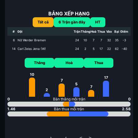
BẢNG XẾP HẠNG
Tất cả
6
Trận gần đây
HT
#
Đội
Trận
Thắng
Hoà
Thua
Vào
Bại
Điểm
6
Nữ Werder Bremen
24
10
7
7
32
35
-3
14
Carl Zeiss Jena (W)
24
2
5
17
22
62
-40
Thắng
Hoà
Thua
10
17
7
5
7
2
0
Bàn thắng mỗi trận
0
1.46
Bàn thua mỗi trận
2.58