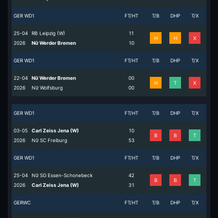
GER WD1
FT/HT
T/B
DHP
T/X
25-04
RB Leipzig (W)
1
1
H
H
X
2026
Nữ Werder Bremen
1
0
GER WD1
FT/HT
T/B
DHP
T/X
22-04
Nữ Werder Bremen
0
0
H
T
X
2026
Nữ Wolfsburg
0
0
GER WD1
FT/HT
T/B
DHP
T/X
03-05
Carl Zeiss Jena (W)
1
0
B
B
T
2026
Nữ SC Freiburg
5
3
GER WD1
FT/HT
T/B
DHP
T/X
25-04
Nữ SG Essen-Schonebeck
4
2
B
B
T
2026
Carl Zeiss Jena (W)
3
1
GERWC
FT/HT
T/B
DHP
T/X