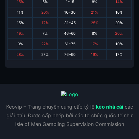
15
%
5
%
1~15
8
%
14
%
11
%
20
%
16~30
21
%
16
%
15
%
17
%
31~45
25
%
20
%
19
%
7
%
46~60
8
%
20
%
9
%
22
%
61~75
17
%
10
%
28
%
27
%
76~90
19
%
17
%
Keovip – Trang chuyên cung cấp tỷ lệ
kèo nhà cái
các
giải đấu. Được cấp phép bởi các tổ chức quốc tế như
Isle of Man Gambling Supervision Commission